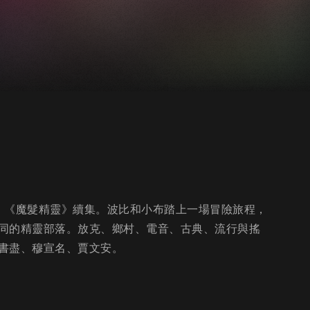
】《魔髮精靈》續集。波比和小布踏上一場冒險旅程，
同的精靈部落。放克、鄉村、電音、古典、流行與搖
書盡、穆宣名、賈文安。