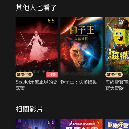
其他人也看了
6.5
Scarlet永無止境的史
獅子王：失落國度
海綿寶寶電
嘉蕾
寶大冒險
相關影片
6.0
6.5