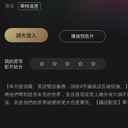
導演
華特道恩
請先登入
播放預告片
我的星等
影片給分
【本片提供國、英語雙語服務，請按#字鍵或語言鍵切換。
將他們帶到從所未見的世界，並且發現這世上總共有六個不
滾。於是他們的世界就變得更大也更響亮。【國語配音】畢