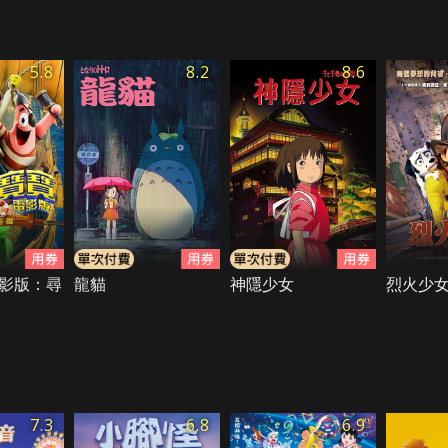
5.8
8.2
8.6
影版：尋
龍貓
神隱少女
烈火少女
7.3
6.8
6.9