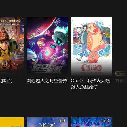
6.1
(國語)
開心超人之時空營救
ChaO，我代表人類
神偷
跟人魚結婚了
6.0
6.0