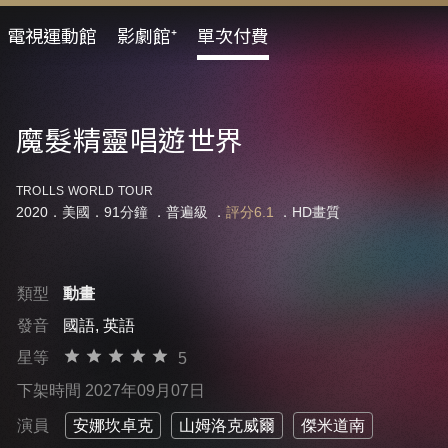
電視運動館
影劇館⁺
單次付費
魔髮精靈唱遊世界
TROLLS WORLD TOUR
2020．美國．91分鐘 ．
普遍級
．
評分6.1
．HD畫質
類型
動畫
發音
國語, 英語
星等
5
下架時間 2027年09月07日
演員
安娜坎卓克
山姆洛克威爾
傑米道南