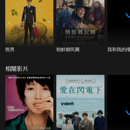
熊男
朝鮮鄉民團
我和我的
相關影片