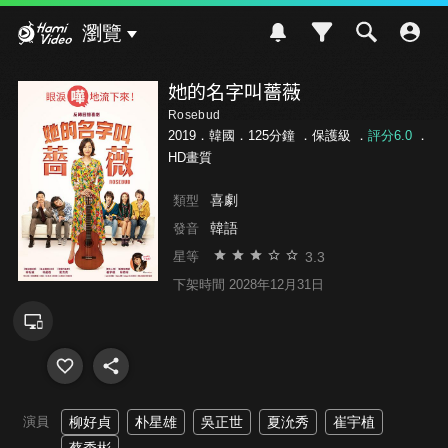
Hami Video
瀏覽
她的名字叫薔薇
Rosebud
2019．韓國．125分鐘 ．
保護級
．
評分6.0
．
HD畫質
喜劇
類型
韓語
發音
3.3
星等
下架時間 2028年12月31日
演員
柳好貞
朴星雄
吳正世
夏沇秀
崔宇植