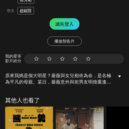
蔡秀彬
趙錫賢
導演
請先登入
播放預告片
我的星等
影片給分
原來我媽是個大明星？薔薇與女兒相依為命，是名極
為平凡的母親。某日，薔薇意外與前男友明煥重逢，
而過去她與明煥那段不平凡的回憶再度向她席捲而
來。薔薇令人無法置信的過去，真的能成為一輩子的
其他人也看了
秘密嗎？
7.3