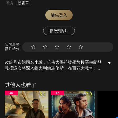
朗霍華
導演
請先登入
播放預告片
我的星等
影片給分
改編丹布朗同名小說，哈佛大學符號學教授羅柏蘭登
教授這次將深入義大利佛羅倫斯，在百花大教堂、維
奇奧宮等古蹟間追查波提伽利所引發的種種謎團，在
環環相扣的線索間，蘭登教授竟發現這是一場生化危
其他人也看了
機?
8.2
7.0