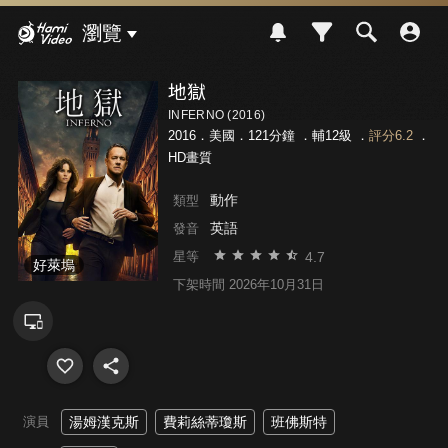
Hami Video
瀏覽
地獄
INFERNO (2016)
2016．美國．121分鐘 ．
輔12級
．
評分6.2
．
HD畫質
動作
類型
英語
發音
4.7
星等
好萊塢
下架時間 2026年10月31日
演員
湯姆漢克斯
費莉絲蒂瓊斯
班佛斯特