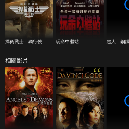
捍衛戰士：獨行俠
玩命中繼站
超人：鋼
相關影片
6.7
6.6