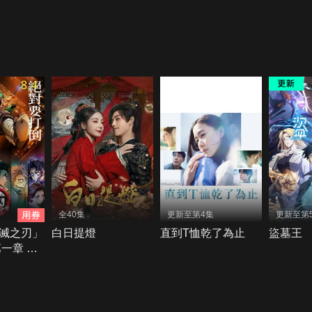
8.4
全40集
更新至第4集
更新至第
滅之刃」
白日提燈
直到T恤乾了為止
盜墓王
一章 猗