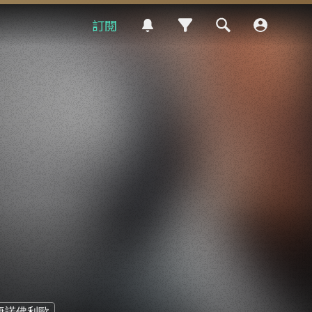
訂閱
唐諾佛利歐