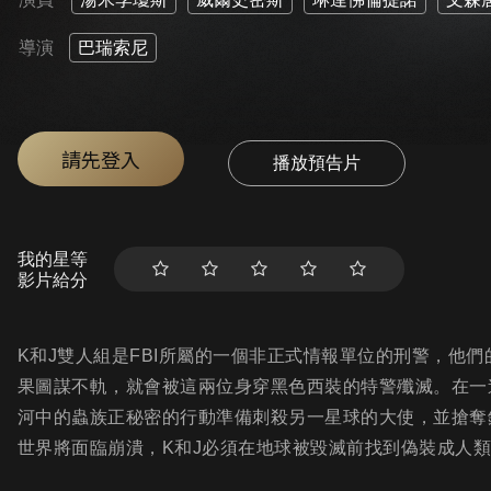
導演
巴瑞索尼
請先登入
播放預告片
我的星等
影片給分
K和J雙人組是FBI所屬的一個非正式情報單位的刑警，他
果圖謀不軌，就會被這兩位身穿黑色西裝的特警殲滅。在一
河中的蟲族正秘密的行動準備刺殺另一星球的大使，並搶奪
世界將面臨崩潰，K和J必須在地球被毀滅前找到偽裝成人