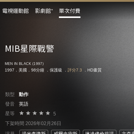
電視運動館
影劇館⁺
單次付費
MIB星際戰警
MEN IN BLACK (1997)
1997．美國．98分鐘 ．
保護級
．
評分7.3
．HD畫質
類型
動作
發音
英語
星等
5
下架時間 2026年02月26日
演員
湯米李瓊斯
威爾史密斯
琳達佛倫提諾
文森