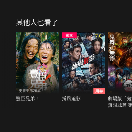
其他人也看了
7.0
更新至第29集
豐臣兄弟！
捕風追影
劇場版「鬼
無限城篇 第
窩座再襲
{{notifyMsg}}