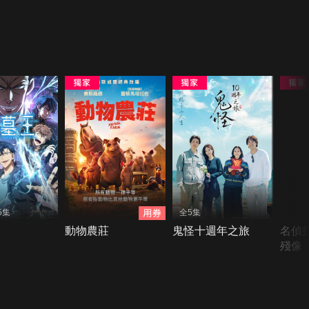
5集
全5集
動物農莊
鬼怪十週年之旅
名偵
殘像