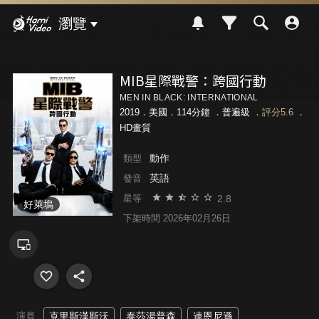
Hami Video
瀏覽
MIB星際戰警：跨國行動
MEN IN BLACK: INTERNATIONAL
2019．美國．114分鐘 ．
普遍級
．
評分5.6
．
HD畫質
動作
類型
英語
發音
2.8
星等
好萊塢
下架時間 2026年02月26日
演員
克里斯漢斯沃
泰莎湯普森
連恩尼遜