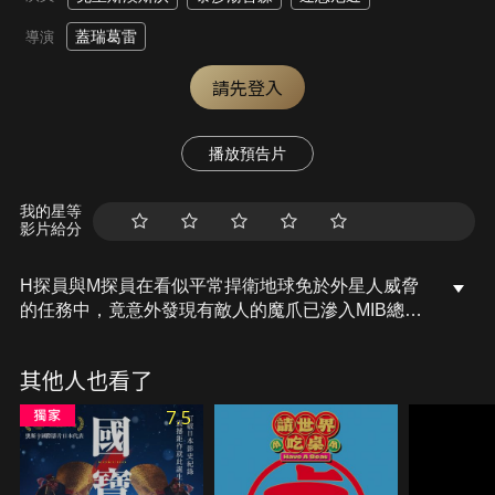
蓋瑞葛雷
導演
請先登入
播放預告片
我的星等
影片給分
H探員與M探員在看似平常捍衛地球免於外星人威脅
的任務中，竟意外發現有敵人的魔爪已滲入MIB總
部，引起前所未見的巨大危機…這一次，為了維護
MIB的使命，兩位探員將潛入世界各地，聯手突破重
其他人也看了
重挑戰才能解開真相、拯救一切回歸秩序！
7.5