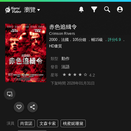
Hami Video
瀏覽
赤色追緝令
Crimson Rivers
2000．法國．105分鐘 ．
輔15級
．
評分6.9
．
HD畫質
動作
類型
法語
發音
4.2
星等
下架時間 2028年01月31日
演員
尚雷諾
文森卡索
桃蜜妮珊黛