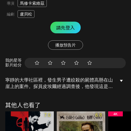
馬修卡索維茲
導演
盧貝松
編劇
請先登入
播放預告片
我的星等
影片給分
寧靜的大學社區裡，發生男子遭絞殺的屍體高懸在山
崖上的案件。探員皮埃爾經過調查後，他發現這是經
過縝密安排後報復性謀殺；同時間，百里外的女童墓
園遭人侵入，年輕警探麥斯深入追查後，發現該女童
其他人也看了
來自歌隆鎮。線索將兩個離經叛道的警探繫在一起，
他們抽絲剝繭冰封多年的秘密，同時他們也一步步陷
7.0
6.8
入血泊中……。