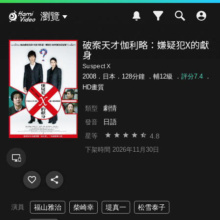
Hami Video
瀏覽
破案天才伽利略：嫌疑犯X的獻
身
Suspect X
2008．日本．128分鐘 ．
輔12級
．
評分7.4
．
HD畫質
劇情
類型
日語
發音
4.8
星等
下架時間 2026年11月30日
演員
福山雅治
柴崎幸
堤真一
松雪泰子