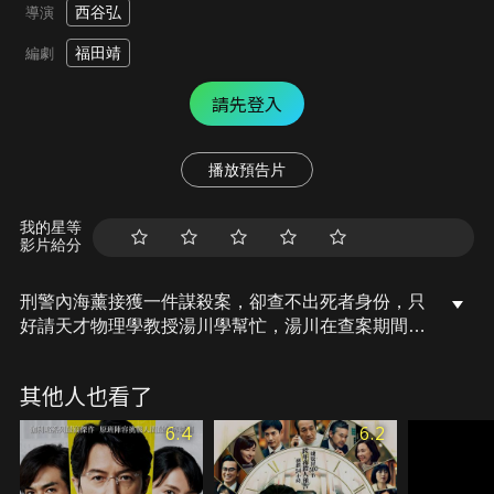
西谷弘
導演
福田靖
編劇
請先登入
播放預告片
我的星等
影片給分
刑警內海薰接獲一件謀殺案，卻查不出死者身份，只
好請天才物理學教授湯川學幫忙，湯川在查案期間，
發現死者前妻花岡靖子的鄰居石神哲哉是他大學時代
的舊識，湯川相信石神跟本案有密切的關係…當物理
其他人也看了
學天才湯川遇上了與數學天才石神，兩人將如何展開
天才大對決？湯川要如何破解這宗完美的謀殺案？
6.4
6.2