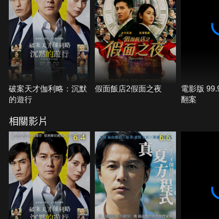
破案天才伽利略：沉默
假面飯店2假面之夜
電影版 99
的遊行
翻案
相關影片
6.4
6.6