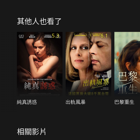
其他人也看了
5.3
6.1
純真誘惑
出軌風暴
巴黎重生
相關影片