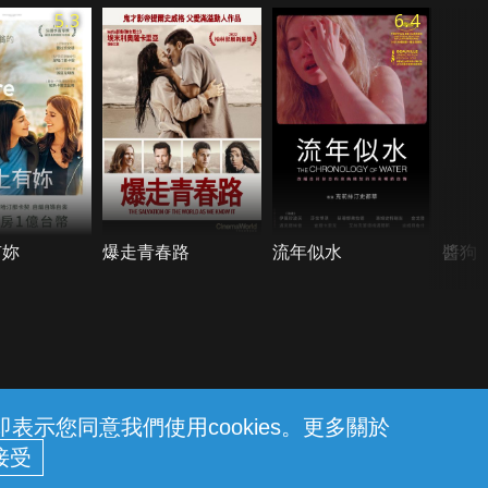
5.3
6.4
有妳
爆走青春路
流年似水
醬狗
示您同意我們使用cookies。更多關於