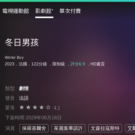
電視運動館
影劇館⁺
單次付費
冬日男孩
Winter Boy
2023．法國．122分鐘 ．
限制級
．
評分6.9
．HD畫質
類型
劇情
發音
法語
星等
4.1
下架時間 2029年06月16日
演員
保羅基爾舍
茱麗葉畢諾許
文森拉寇斯特
艾