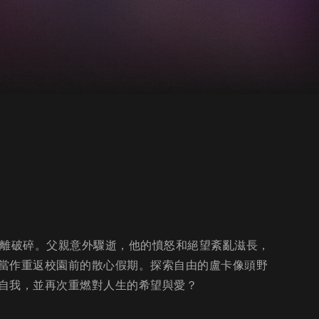
支離破碎。父親意外驟逝，他的憤怒和絕望紊亂滋長，
當作重返校園前的散心假期。探索自由的盧卡像頭野
自我，並再次重燃對人生的希望與愛？