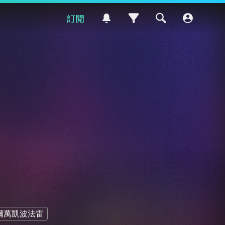
訂閱
爾萬凱波法雷