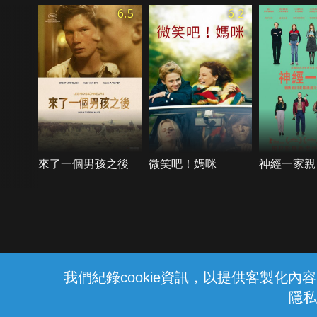
6.5
6.2
來了一個男孩之後
微笑吧！媽咪
神經一家親
{{notifyMsg}}
我們紀錄cookie資訊，以提供客製化
隱私