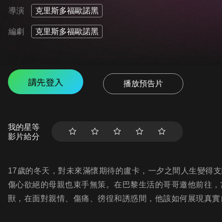
導演
克里斯多福歐諾黑
編劇
克里斯多福歐諾黑
請先登入
播放預告片
我的星等
影片給分
17歲的冬天，對未來滿懷期待的盧卡，一夕之間人生變得
傷心欲絕的母親也束手無策。在巴黎生活的哥哥邀他前往，
獸，在面對親情、傷痛、徬徨和誘惑間，他該如何展現真實