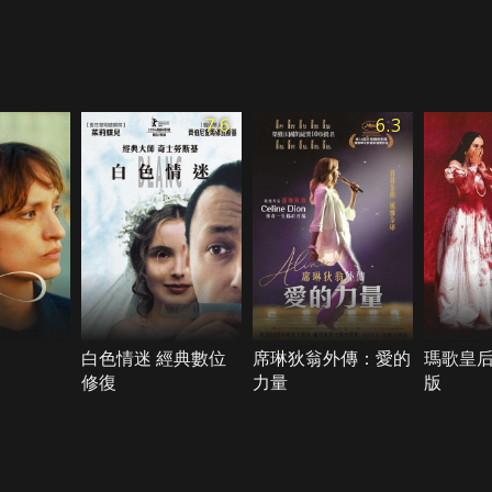
7.6
6.3
白色情迷 經典數位
席琳狄翁外傳：愛的
瑪歌皇后
修復
力量
版