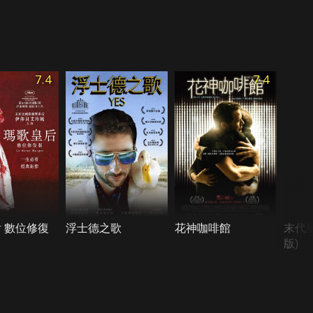
7.4
7.4
 數位修復
浮士德之歌
花神咖啡館
末代
版)