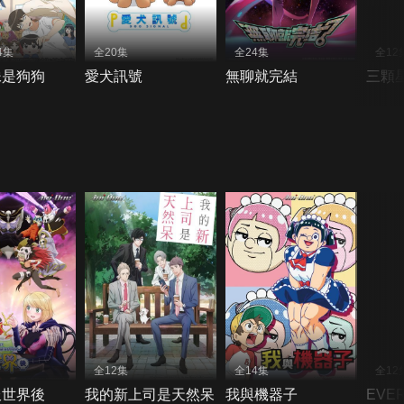
4集
全20集
全24集
全12
妹是狗狗
愛犬訊號
無聊就完結
三顆
全12集
全14集
全12
服世界後
我的新上司是天然呆
我與機器子
EVE