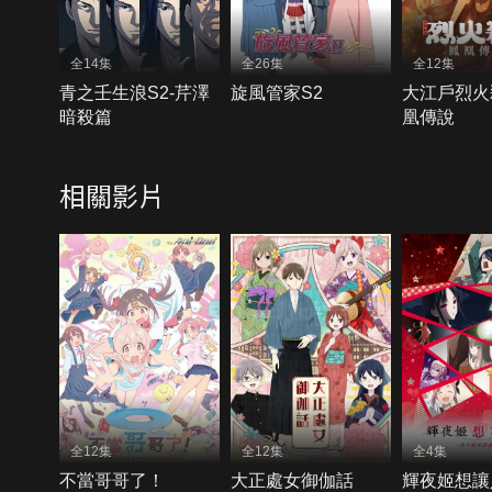
全14集
全26集
全12集
青之壬生浪S2-芹澤
旋風管家S2
大江戶烈火
暗殺篇
凰傳說
相關影片
全12集
全12集
全4集
不當哥哥了！
大正處女御伽話
輝夜姬想讓