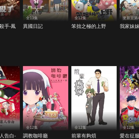
全13集
全12集
更新至第
殺手-鳳
異國日記
笨拙之極的上野
我家妹
全12集
全12集
全12集
人告白-
調教咖啡廳
前輩有夠煩
愛在征