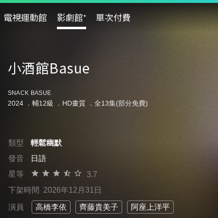
電視運動館
影劇館⁺
單次付費
小酒館Basue
SNACK BASUE
2024 ．
輔12級
．HD畫質 ．全13集(部分免費)
類型
輕鬆幽默
發音
日語
星等
3.7
下架時間
2026年12月31日
演員
高橋李依
齊藤貴美子
阿座上洋平