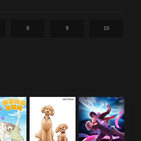
8
9
10