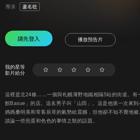
導演
蘆名稔
請先登入
播放預告片
我的星等
影片給分
這裡是北24條……一個與札幌薄野地鐵相隔5站的街道。
館Basue」的店。這名男子叫「山田」。這是他第一次來到
媽媽桑明美和常客辰哥的氣勢給震撼，但他卻不知不覺地被
談論一些煎蛋和色色的事情之類的話題。