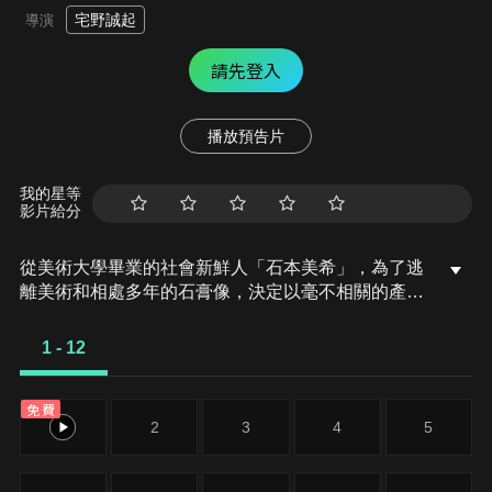
宅野誠起
導演
請先登入
播放預告片
我的星等
影片給分
從美術大學畢業的社會新鮮人「石本美希」，為了逃
離美術和相處多年的石膏像，決定以毫不相關的產業
做為職業，因此來到位於東京上野的藝能事務所
「HOLBEIN」中工作。正當美希慶幸自己剛到職就
1 - 12
被推薦成為新人偶像團體的經紀人時，卻沒想到自己
面對的竟然是由戰神「馬爾斯」、文青「麥地奇」、
免費
美男「荷米斯」及聖人「聖喬治」四人所組成的潮男
1
2
3
4
5
團體「石膏男孩」，而他們一如團名所示，正好就是
美希所厭惡的石膏像……