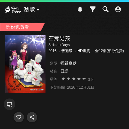
Hami Video
瀏覽
部份免費看
石膏男孩
Sekkou Boys
2016 ．
普遍級
．HD畫質 ．全12集(部分免費)
輕鬆幽默
類型
日語
發音
3.8
星等
下架時間
2026年12月31日