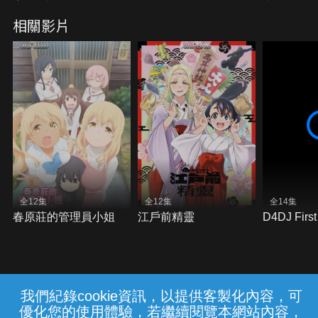
相關影片
全12集
全12集
全14集
春原莊的管理員小姐
江戶前精靈
D4DJ First
我們紀錄cookie資訊，以提供客製化內容，可
{{notifyMsg}}
優化您的使用體驗，若繼續閱覽本網站內容，