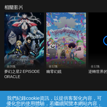
相關影片
全26集
全12集
全12集
夢幻之星2 EPISODE
幽零幻鏡
逆轉世界
ORACLE
我們紀錄cookie資訊，以提供客製化內容，可
{{notifyMsg}}
優化您的使用體驗，若繼續閱覽本網站內容，
常見問題
線上客服
服務條款
隱私權保護