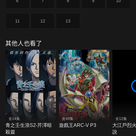
6
7
8
9
10
了她關於莎拉的相關情報。莎拉的神秘過往，以及露
瓊的真正目究竟為何…？
11
12
13
其他人也看了
全14集
全49集
全12集
青之壬生浪S2-芹澤暗
遊戲王ARC-V P3
大江戶烈火
殺篇
說