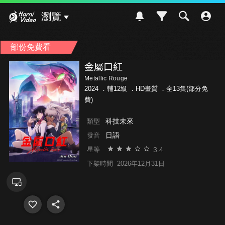
Hami Video
瀏覽
部份免費看
金屬口紅
Metallic Rouge
2024 ．
輔12級
．HD畫質 ．全13集(部分免
費)
科技未來
類型
日語
發音
3.4
星等
下架時間
2026年12月31日