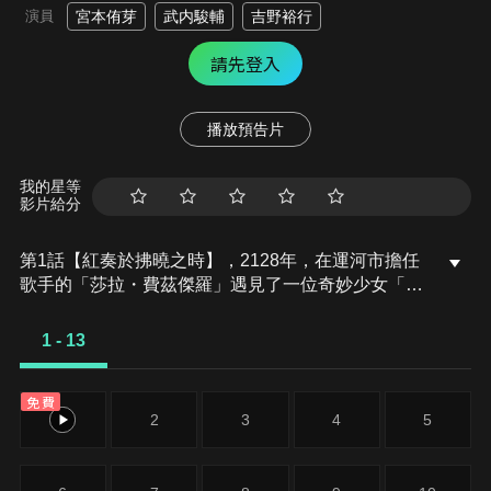
演員
宮本侑芽
武内駿輔
吉野裕行
請先登入
播放預告片
我的星等
影片給分
第1話【紅奏於拂曉之時】，2128年，在運河市擔任
歌手的「莎拉・費茲傑羅」遇見了一位奇妙少女「露
瓊・雷德斯塔」，並讓她跟著自己。同一時刻，秘密
交易人造人＂涅安＂維持生命的必須藥品＂涅克托＂
1 - 13
的買賣雙方被神秘人物襲擊。而這項秘密交易，身為
涅克托製造商萬靈企業・火星分公司高層的「赫爾
免費
曼・霍華德」，亦是莎拉情夫的他也參與其中。演出
1
2
3
4
5
結束後，那名襲者出現在正與赫爾曼在一起的莎拉眼
前。一名神秘男子接近了大難不死的莎拉。而一位名
為「直美・奧德曼」的女性出現在露瓊的面前，並給