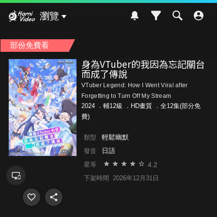
Hami Video
瀏覽
部份免費看
身為VTuber的我因為忘記關台
而成了傳說
VTuber Legend: How I Went Viral after
Forgetting to Turn Off My Stream
2024 ．
輔12級
．HD畫質 ．全12集(部分免
費)
輕鬆幽默
類型
日語
發音
4.2
星等
下架時間
2026年12月31日