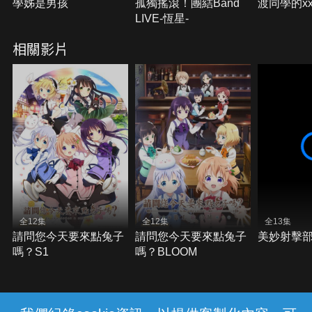
學姊是男孩
孤獨搖滾！團結Band
渡同學的x
LIVE-恆星-
相關影片
全12集
全12集
全13集
請問您今天要來點兔子
請問您今天要來點兔子
美妙射擊
嗎？S1
嗎？BLOOM