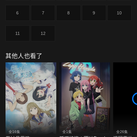
6
7
8
9
10
11
12
其他人也看了
全16集
全1集
全26集