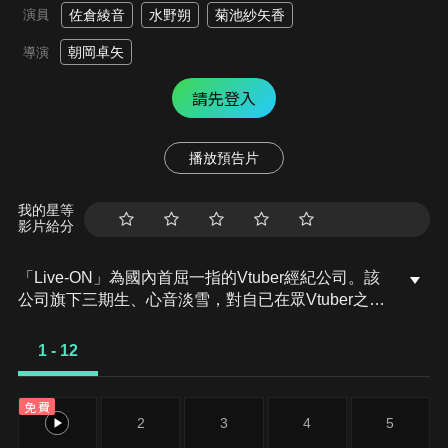
演員
佐倉綾音
水野朔
菊池紗矢香
朝岡卓矢
導演
請先登入
播放預告片
我的星等
影片給分
「Live-ON」為國內首屈一指的Vtuber經紀公司。該
公司旗下三期生、心音淡雪，對自已在眾Vtuber之中
是個個性不太起眼的存在，以及頻道成長緩慢感到焦
慮。就在某一天，正常下播後的淡雪，一不小心忘記
1 - 12
把台關掉。「果然大罐酒打開的聲音就是爽啊！！」
讓全世界看到了與平常清秀形象完全相反的她。隔
免費
天，鈴木經紀人對淡雪說出了驚人事實！？
1
2
3
4
5