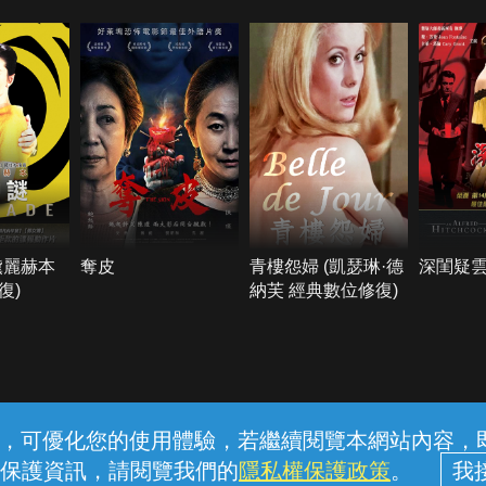
黛麗赫本
奪皮
青樓怨婦 (凱瑟琳·德
深閨疑
復)
納芙 經典數位修復)
常見問題
線上客服
服務條款
隱私權保護
內容，可優化您的使用體驗，若繼續閱覽本網站內容，即表
保護資訊，請閱覽我們的
隱私權保護政策
。
中華電信股份有限公司個人家庭分公司 (統一編號：96979949) © 2026