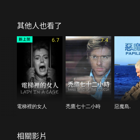
其他人也看了
6.7
7.4
電梯裡的女人
禿鷹七十二小時
惡魔島.
相關影片