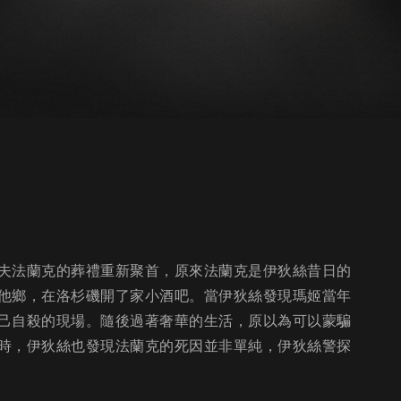
夫法蘭克的葬禮重新聚首，原來法蘭克是伊狄絲昔日的
他鄉，在洛杉磯開了家小酒吧。當伊狄絲發現瑪姬當年
己自殺的現場。隨後過著奢華的生活，原以為可以蒙騙
時，伊狄絲也發現法蘭克的死因並非單純，伊狄絲警探