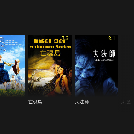
7.3
8.1
亡魂島
大法師
刺激