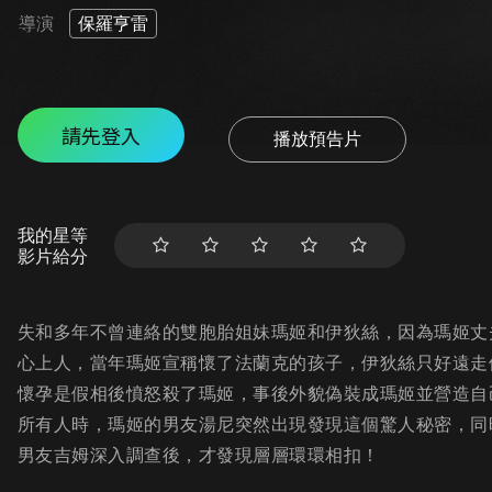
導演
保羅亨雷
請先登入
播放預告片
我的星等
影片給分
失和多年不曾連絡的雙胞胎姐妹瑪姬和伊狄絲，因為瑪姬丈
心上人，當年瑪姬宣稱懷了法蘭克的孩子，伊狄絲只好遠走
懷孕是假相後憤怒殺了瑪姬，事後外貌偽裝成瑪姬並營造自
所有人時，瑪姬的男友湯尼突然出現發現這個驚人秘密，同
男友吉姆深入調查後，才發現層層環環相扣！