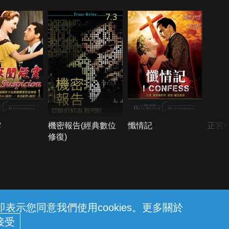
7.3
雲
機密報告(經典數位
懺情記
正宮
修復)
示您同意我們使用cookies。更多關於