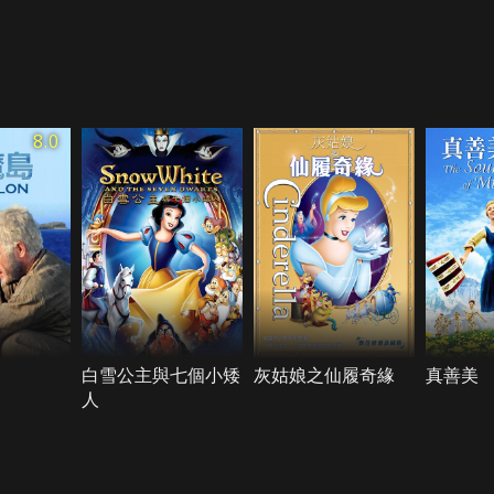
8.0
白雪公主與七個小矮
灰姑娘之仙履奇緣
真善美
人