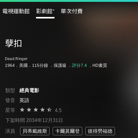
電視運動館
影劇館⁺
單次付費
孽扣
Dead Ringer
1964．美國．115分鐘 ．
保護級
．
評分7.4
．HD畫質
類型
經典電影
發音
英語
星等
4.5
下架時間 2034年12月31日
演員
貝蒂戴維斯
卡爾莫爾登
彼得勞福德