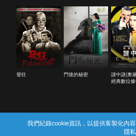
6.7
發狂
門後的秘密
謎中謎(奧
經典數位修
{{notifyMsg}}
我們紀錄cookie資訊，以提供客製化
隱私