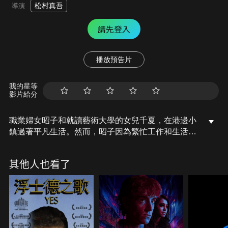
松村真吾
導演
請先登入
播放預告片
我的星等
影片給分
職業婦女昭子和就讀藝術大學的女兒千夏，在港邊小
鎮過著平凡生活。然而，昭子因為繁忙工作和生活壓
力而忽略女兒「乳癌」初期的病徵，千夏也因暗戀的
青梅竹馬光輝，對她因青春期改變的胸部脫口而出的
其他人也看了
話語而困擾不已。此外，隨之而來的一張胸部複檢報
告書、交心好友的背叛，各種接二連三的打擊，都造
成千夏心中不可抹滅的陰影，讓她對自己的胸部施加
越來越多的壓力。同時，被痛苦、憤恨、不甘、自卑
等負面情緒充滿的胸部，卻也更加不合時宜地鼓動
著……