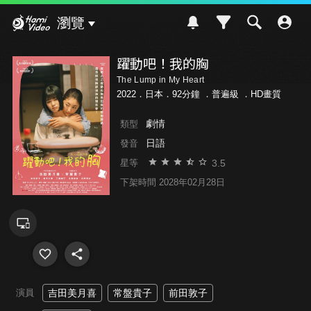
Hami Video
瀏覽
躍動吧！我的胸
The Lump in My Heart
2022．日本．92分鐘 ．
普遍級
．HD畫質
劇情
類型
日語
發音
3.5
星等
下架時間 2028年02月28日
演員
吉田美月喜
常盤貴子
前田敦子