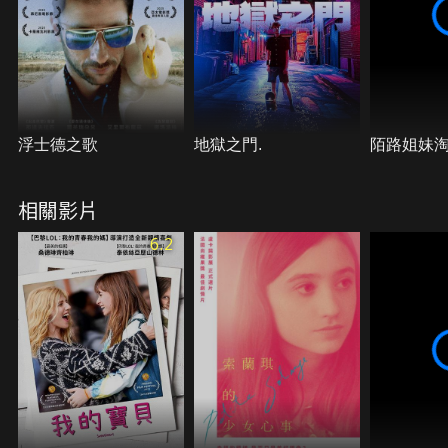
浮士德之歌
地獄之門.
陌路姐妹
相關影片
6.2