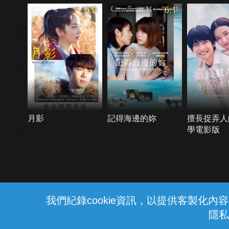
6.0
6.1
月影
記得海邊的妳
擅長捉弄人
學電影版
{{notifyMsg}}
我們紀錄cookie資訊，以提供客製化
隱私