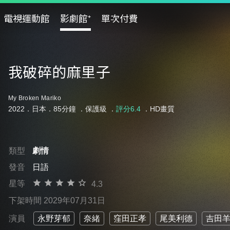
電視運動館
影劇館⁺
單次付費
我破碎的麻里子
My Broken Mariko
2022．日本．85分鐘 ．
保護級
．
評分6.4
．HD畫質
類型
劇情
發音
日語
星等
4.3
下架時間 2029年07月31日
演員
永野芽郁
奈緒
窪田正孝
尾美利德
吉田