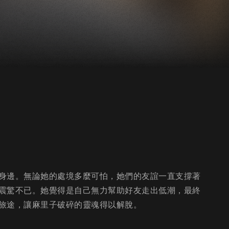
身邊。無論她的處境多麼可怕，她們的友誼一直支撐著
震驚不已。她覺得是自己無力幫助好友走出低潮，最終
旅途，讓麻里子破碎的靈魂得以解脫。