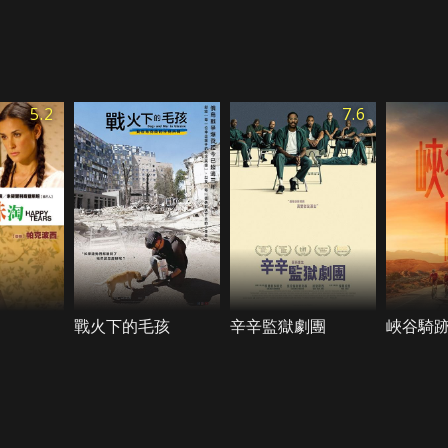
5.2
7.6
戰火下的毛孩
辛辛監獄劇團
峽谷騎