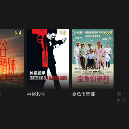
6.4
7.0
6.6
跡
神經殺手
金魚俱樂部
藤子
的浪