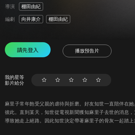
導演
棚田由紀
編劇
向井康介
棚田由紀
請先登入
播放預告片
我的星等
影片給分
麻里子常年飽受父親的虐待與折磨。好友知世一直陪伴在她
彼此。直到某天，知世從電視新聞獲知麻里子去世的消息，
導致她走上絕路。因此知世決定帶著麻里子的骨灰一起踏上