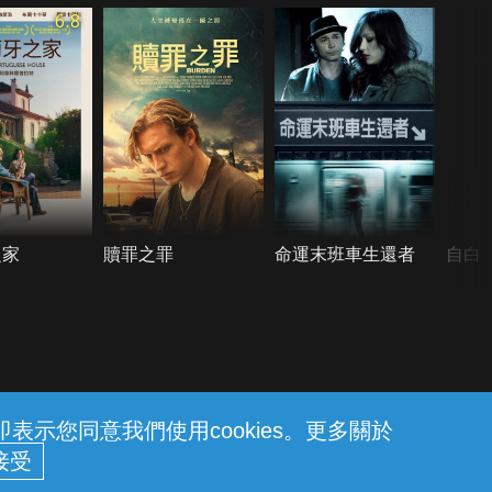
6.8
之家
贖罪之罪
命運末班車生還者
自白
示您同意我們使用cookies。更多關於