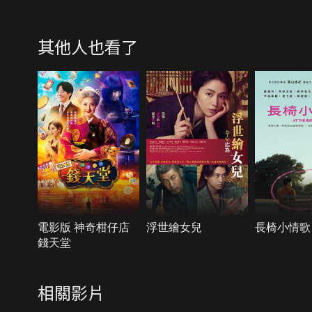
其他人也看了
電影版 神奇柑仔店
浮世繪女兒
長椅小情歌
錢天堂
相關影片