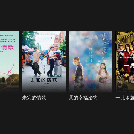
未完的情歌
我的幸福婚約
一兆＄遊