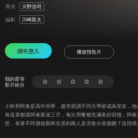
導演
川野浩司
編劇
川崎龍太
請先登入
播放預告片
我的星等
影片給分
小秋和阿春是高中同學，儘管就讀不同大學卻成為室友，他
每道菜都讓阿春垂涎三尺，每次用餐都充滿美好回憶，阿春
想，有著不同價值觀和生涯的兩人是否會分道揚鑣？這段得