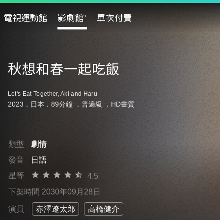
電視運動館
影劇館⁺
單次付費
秋想和春一起吃飯
Let's Eat Together, Aki and Haru
2023．日本．89分鐘 ．
普遍級
．HD畫質
類型
劇情
發音
日語
星等
4.5
下架時間 2030年09月28日
演員
赤澤遼太郎
高橋健介