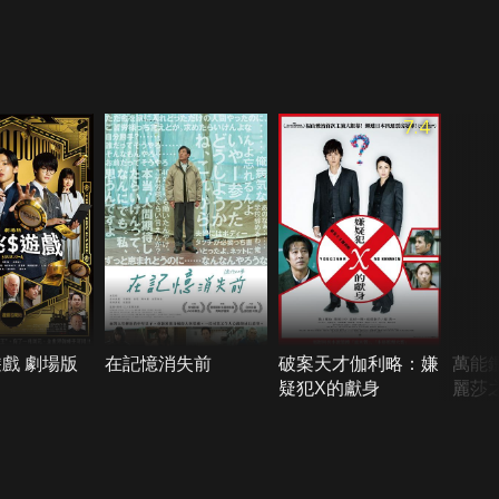
7.4
戲 劇場版
在記憶消失前
破案天才伽利略：嫌
萬能
疑犯X的獻身
麗莎