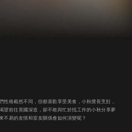
們性格截然不同，但都喜歡享受美食，小秋擅長烹飪，
渴望前往英國深造，卻不敢與忙於找工作的小秋分享夢
來不易的友情和室友關係會如何演變呢？