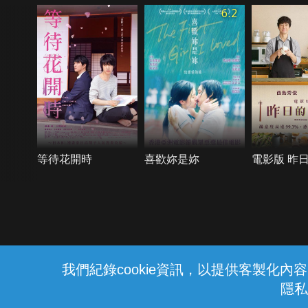
6.2
等待花開時
喜歡妳是妳
電影版 昨
{{notifyMsg}}
我們紀錄cookie資訊，以提供客製化
隱私