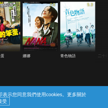
7.0
5.3
笨蛋
娜娜
青色物語
二十
示您同意我們使用cookies。更多關於