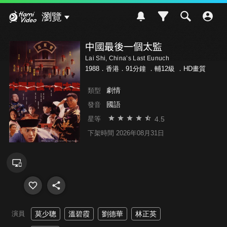
Hami Video
瀏覽
中國最後一個太監
Lai Shi, China’s Last Eunuch
1988．香港．91分鐘 ．
輔12級
．HD畫質
劇情
類型
國語
發音
4.5
星等
下架時間 2026年08月31日
演員
莫少聰
溫碧霞
劉德華
林正英