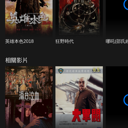
英雄本色2018
狂野時代
哪吒(邵氏
相關影片
6.5