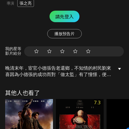
張之亮
導演
請先登入
播放預告片
我的星等
影片給分
晚清末年，宦官小德張告老還鄉，不知情的村民劉來
喜因為小德張的成功而對「做太監」有了憧憬，便要
父親替他淨身。不久，清朝滅亡，劉來喜當太監不
成，在家鄉難以立足的他，遂被送往京城學戲。其後
其他人也看了
來喜偶遇招弟，有意過正常的家庭生活，但身份揭露
後未能如願。戲班班主同情劉來喜身世，設法安排他
7.3
入宮做中國最後一個太監。1924年，宣統帝被逐出紫
禁城，劉來喜亦開始他的漂泊生涯……。