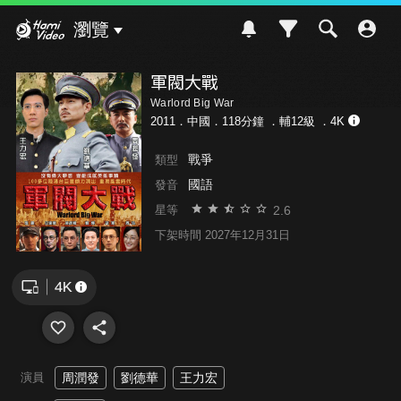
Hami Video
瀏覽
軍閥大戰
Warlord Big War
2011．中國．118分鐘 ．
輔12級
．4K
戰爭
類型
國語
發音
2.6
星等
下架時間 2027年12月31日
演員
周潤發
劉德華
王力宏