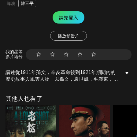
韓三平
導演
請先登入
播放預告片
我的星等
影片給分
講述從1911年孫文，辛亥革命後到1921年期間內的
歷史故事與風雲人物，以孫文，袁世凱，毛澤東，李
大釗，陳獨秀等人為中心，北閥及北洋軍，軍閥內
戰，導致中國共產黨成立的事件紀事。
其他人也看了