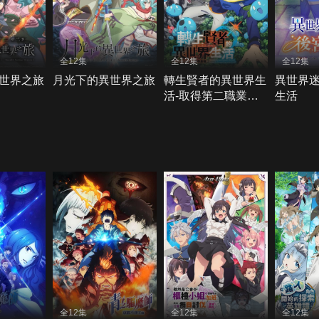
全12集
全12集
全12集
世界之旅
月光下的異世界之旅
轉生賢者的異世界生
異世界
活-取得第二職業，
生活
成為世界最強
全12集
全12集
全12集