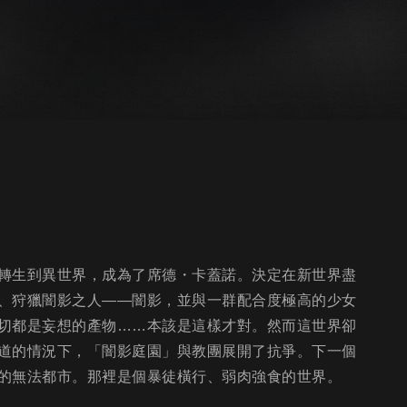
轉生到異世界，成為了席德・卡蓋諾。決定在新世界盡
、狩獵闇影之人——闇影，並與一群配合度極高的少女
切都是妄想的產物……本該是這樣才對。然而這世界卻
道的情況下，「闇影庭園」與教團展開了抗爭。下一個
的無法都市。那裡是個暴徒橫行、弱肉強食的世界。