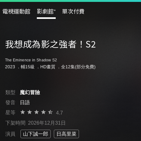
電視運動館
影劇館⁺
單次付費
我想成為影之強者！S2
The Eminence in Shadow S2
2023 ．
輔15級
．HD畫質 ．全12集(部分免費)
類型
魔幻冒險
發音
日語
星等
4.7
下架時間
2026年12月31日
演員
山下誠一郎
日高里菜