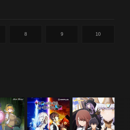
8
9
10