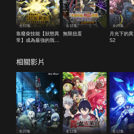
全12集
全12集
全25集
靠廢柴技能【狀態異
無限扭蛋
月光下的異
常】成為最強的我將
S2
蹂躪一切
相關影片
全20集
全12集
全12集