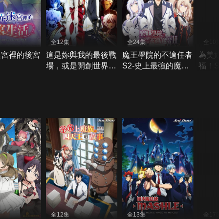
全12集
全24集
全10
迷宮裡的後宮
這是妳與我的最後戰
魔王學院的不適任者
為美
場，或是開創世界的
S2-史上最強的魔王
福！S
聖戰S1
始祖，轉生就讀子孫
們的學校
全12集
全13集
全17