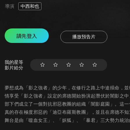
導演
中西和也
請先登入
播放預告片
我的星等
影片給分
夢想成為「影之強者」的少年，在修行之路上中途殞命，並
情享受「影之強者」設定的席德開始扮演起潛伏於闇影之中
部下們成立了一個對抗邪惡教團的組織「闇影庭園」。這一
真的存在極度邪惡的「迪亞布羅斯教團」，並且在席德不知
舞台是由「噬血女王」、「妖狐」、「暴君」三大勢力統治