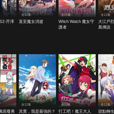
全12集
全25集
全12集
2-芹澤
直至魔女消逝
Witch Watch 魔女守
大江戶烈
護者
凰傳說
全12集
全13集
全12集
與獨居廢勇
其實，我是最強的？
打工吧！魔王大人
甜點轉