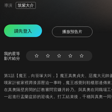
導演
筑紫大介
請先登入
播放預告片
我的星等
影片給分
第1話【魔王，向笹塚大叫，】魔王真奧貞夫、惡魔大元帥
嘆家計被家裡蹲漆原壓迫一事時，魔王感覺到鞋櫃那邊傳來
在真奧隔壁房間的訂教審問官鐮月鈴乃。與真奧在同職場工
一起進行盂蘭盆節的迎魂火。打工結束後，千穗與真奧一同