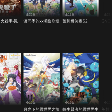
全26集
全13集
全21
火殺手-鳳
渡同學的xx瀕臨崩壞
荒川爆笑團S2
GNOS
全12集
全12集
全12
生
月光下的異世界之旅
轉生賢者的異世界生
英雄