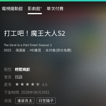
電視運動館
影劇館⁺
單次付費
打工吧！魔王大人S2
The Devil Is a Part-Timer! Season 2
2022 ．
保護級
．HD畫質 ．全25集(部分免費)
類型
輕鬆幽默
發音
日語
星等
4.5
下架時間
2028年06月29日
演員
逢坂良太
日笠陽子