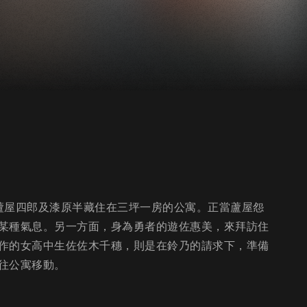
蘆屋四郎及漆原半藏住在三坪一房的公寓。正當蘆屋怨
某種氣息。另一方面，身為勇者的遊佐惠美，來拜訪住
作的女高中生佐佐木千穗，則是在鈴乃的請求下，準備
往公寓移動。