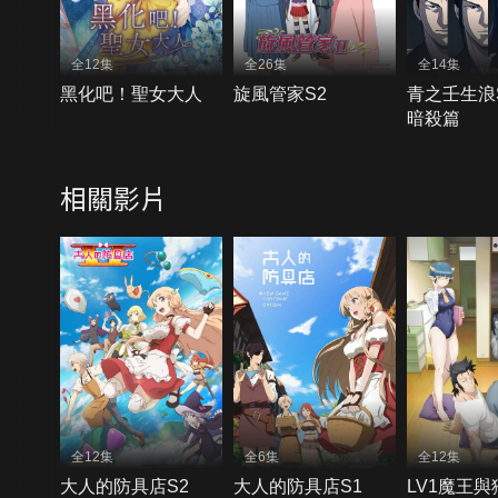
全12集
全26集
全14集
黑化吧！聖女大人
旋風管家S2
青之壬生浪S
暗殺篇
相關影片
全12集
全6集
全12集
大人的防具店S2
大人的防具店S1
LV1魔王