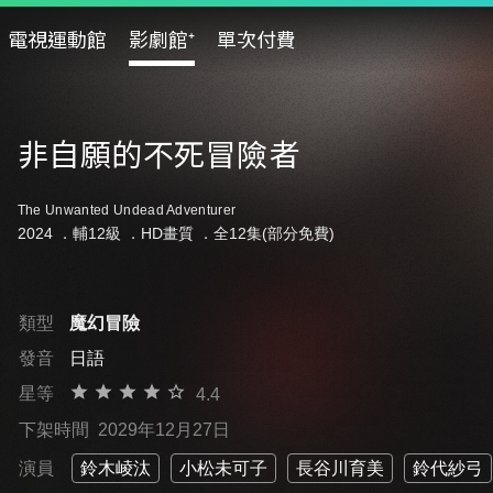
電視運動館
影劇館⁺
單次付費
非自願的不死冒險者
The Unwanted Undead Adventurer
2024 ．
輔12級
．HD畫質 ．全12集(部分免費)
類型
魔幻冒險
發音
日語
星等
4.4
下架時間
2029年12月27日
演員
鈴木崚汰
小松未可子
長谷川育美
鈴代紗弓