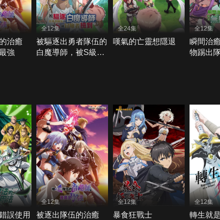
全12集
全24集
全12集
的治癒
被驅逐出勇者隊伍的
嘆氣的亡靈想隱退
瞬間治
最強
白魔導師，被S級冒
物踢出
險者撿到
療師，
師快樂
全12集
全12集
全12集
錯誤使用
被逐出隊伍的治癒
暴食狂戰士
轉生就