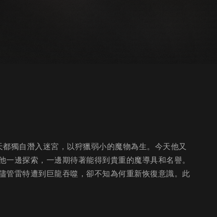
天都獨自潛入迷宮，以狩獵弱小的魔物為生。今天他又
他一邊探索，一邊期待著能得到貴重的魔導具和名譽。
儘管雷特遭到巨龍吞噬，卻不知為何重新恢復意識。此