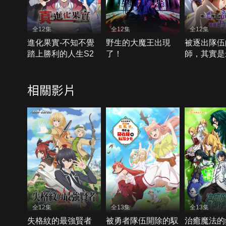
全12集
全12集
全12集
進化果實-不知不覺
野生的大魔王出現
被逐出隊伍
踏上勝利的人生S2
了！
師，其實是
相關影片
全12集
全13集
全13集
失格紋的最強賢者
被勇者隊伍開除的馭
治癒魔法的