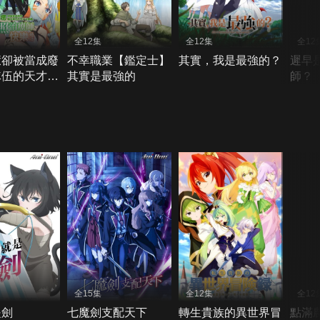
全12集
全12集
全12
癒卻被當成廢
不幸職業【鑑定士】
其實，我是最強的？
遲早
隊伍的天才治
其實是最強的
師？
改當無照治療
過活
全15集
全12集
全12
是劍
七魔劍支配天下
轉生貴族的異世界冒
點滿