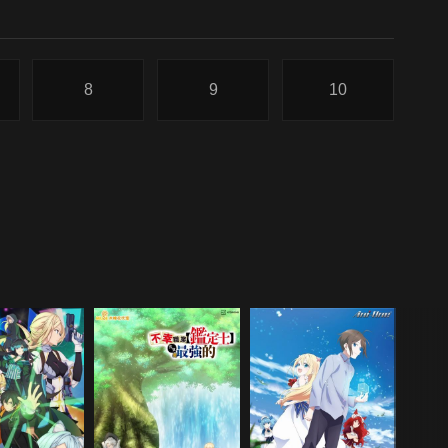
8
9
10