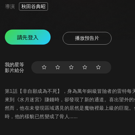
導演
秋田谷典昭
請先登入
播放預告片
我的星等
影片給分
第1話【非自願成為不死】，身為萬年銅級冒險者的雷特每
來到《水月迷宮》賺錢時，卻發現了新的通道。喜出望外的
然而，他在未發現區域遇見的居然是魔物裡最上級的巨龍。
時，他的樣貌已然變成了骨人......