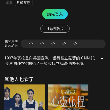
約翰萊恩
導演
請先登入
播放預告片
我的星等
影片給分
1997年賓拉登向美國宣戰。獲得普立茲獎的 CNN 記
者彼得阿奈特開始了一項尋找並採訪他的任務。
其他人也看了