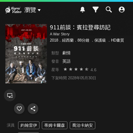
Hami Video
瀏覽
911前談：賓拉登尋訪記
A War Story
2018．紐西蘭．88分鐘 ．
保護級
．HD畫質
劇情
類型
英語
發音
4.6
星等
下架時間 2028年05月30日
演員
約翰雷伊
蒂姆卡爾森
喬治卡納安