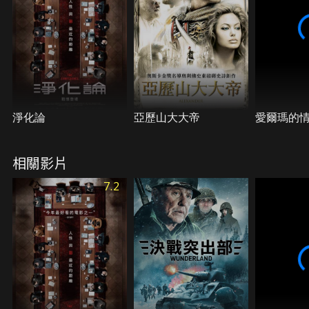
淨化論
亞歷山大大帝
愛爾瑪的
相關影片
7.2