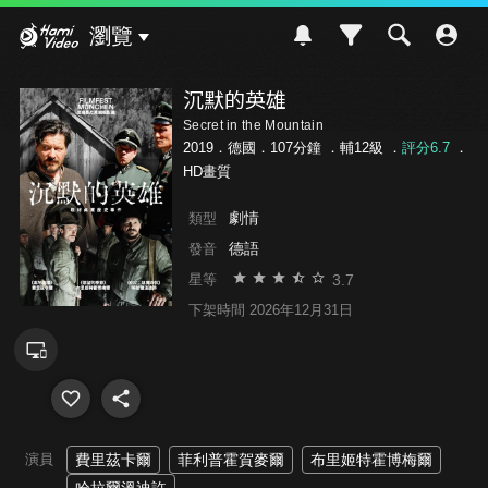
Hami Video
瀏覽
沉默的英雄
Secret in the Mountain
2019．德國．107分鐘 ．
輔12級
．
評分6.7
．
HD畫質
劇情
類型
德語
發音
3.7
星等
下架時間 2026年12月31日
演員
費里茲卡爾
菲利普霍賀麥爾
布里姬特霍博梅爾