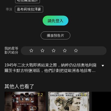
哈拉爾溫迪許
嘉布莉埃拉澤豪
導演
請先登入
播放預告片
我的星等
影片給分
1945年二次大戰即將結束之際，納粹仍佔領奧地利薩
爾茨卡默古特鹽湖區，他們計劃把從歐洲各地掠奪的
知名藝術品存放在村落的鹽礦坑中，作為將來希特勒
博物館的收藏品。艾格魯伯大區長官下令將鹽礦拆
其他人也看了
除，村民不惜抵死反抗。本片根據真實歷史事件改
編，紀念奧地利阿爾陶塞村裡勇敢守衛家園的村民
7.2
5.6
們。