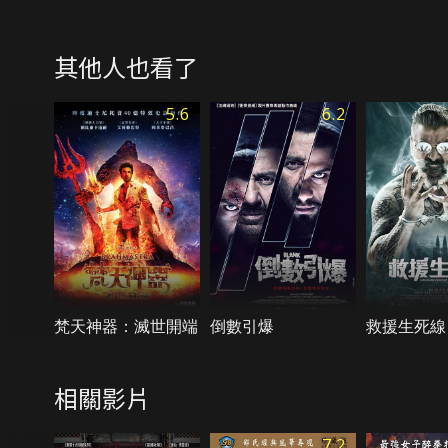
其他人也看了
5.6
6.2
梵天神器：滅世開端
倒數引爆
救援生死線
相關影片
7.2