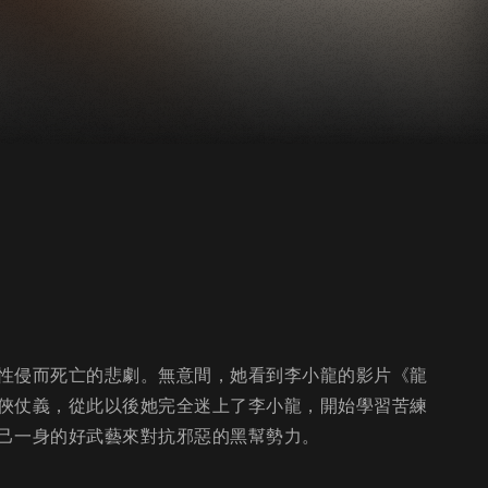
性侵而死亡的悲劇。無意間，她看到李小龍的影片《龍
俠仗義，從此以後她完全迷上了李小龍，開始學習苦練
己一身的好武藝來對抗邪惡的黑幫勢力。