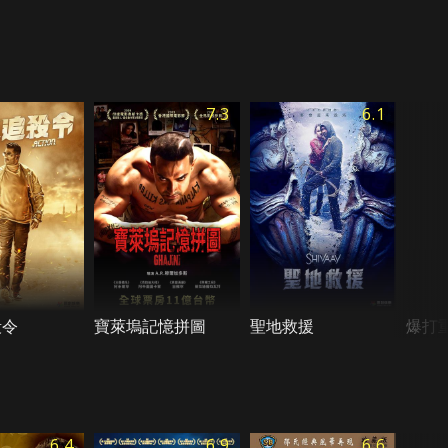
7.3
6.1
殺令
寶萊塢記憶拼圖
聖地救援
爆打
6.4
6.9
6.6