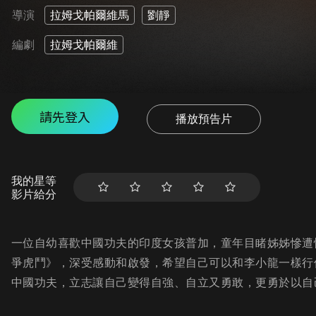
導演
拉姆戈帕爾維馬
劉靜
編劇
拉姆戈帕爾維
請先登入
播放預告片
我的星等
影片給分
一位自幼喜歡中國功夫的印度女孩普加，童年目睹姊姊慘遭
爭虎鬥》，深受感動和啟發，希望自己可以和李小龍一樣行
中國功夫，立志讓自己變得自強、自立又勇敢，更勇於以自