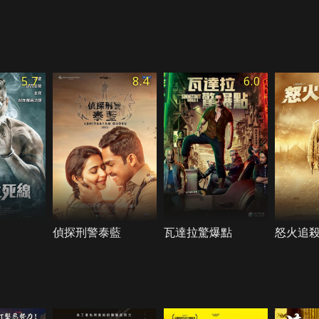
5.7
8.4
6.0
偵探刑警泰藍
瓦達拉驚爆點
怒火追