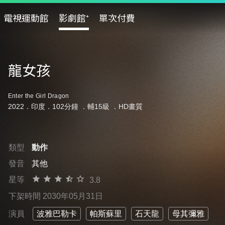
電視運動館
影劇館⁺
單次付費
龍女孩
Enter the Girl Dragon
2022．印度．102分鐘 ．
輔15級
．HD畫質
類型
動作
發音
其他
星等
3.8
下架時間 2030年05月31日
演員
波雅巴勒卡
帕斯蘇里
石天龍
母其彌雅