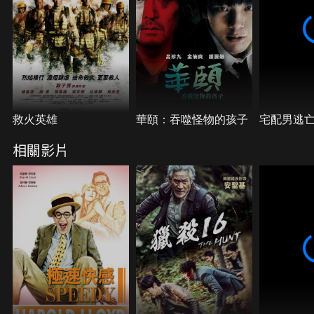
救火英雄
華頤：吞噬怪物的孩子
宅配男逃
相關影片