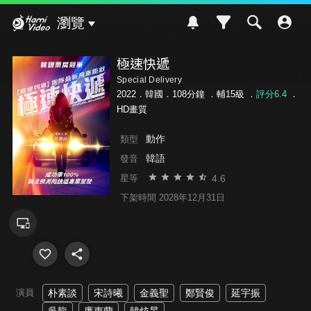
Hami Video
瀏覽
極速快遞
Special Delivery
2022．韓國．108分鐘 ．
輔15級
．
評分6.4
．
HD畫質
動作
類型
韓語
發音
4.6
星等
下架時間 2028年12月31日
演員
朴素談
宋詩曦
金義聖
鄭賢俊
延宇振