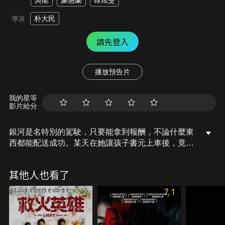
吳龍
廉惠蘭
韓炫旻
朴大民
導演
請先登入
播放預告片
我的星等
影片給分
銀河是名特別的駕駛，只要能拿到報酬，不論什麼東
西都能配送成功。某天在她讓孩子書元上車後，竟捲
入了出乎意料的事件中……
其他人也看了
6.2
7.1