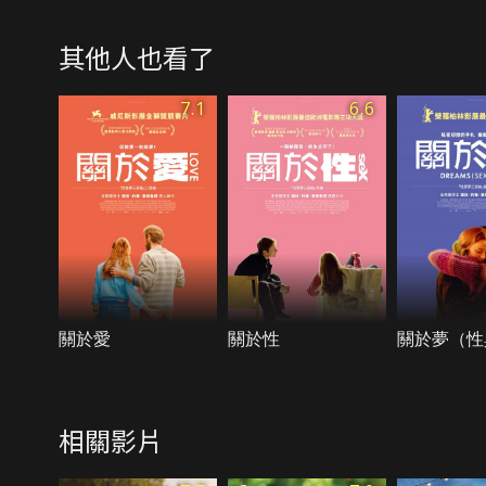
其他人也看了
7.1
6.6
關於愛
關於性
關於夢（性
相關影片