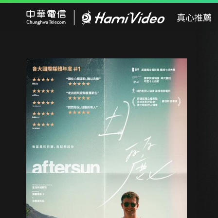
Hami Video
真心推薦