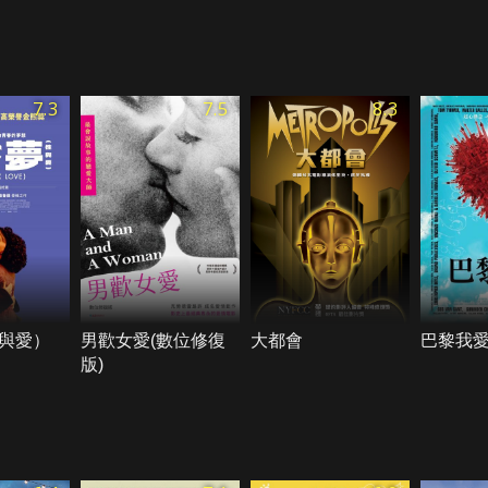
7.3
7.5
8.3
與愛）
男歡女愛(數位修復
大都會
巴黎我
版)