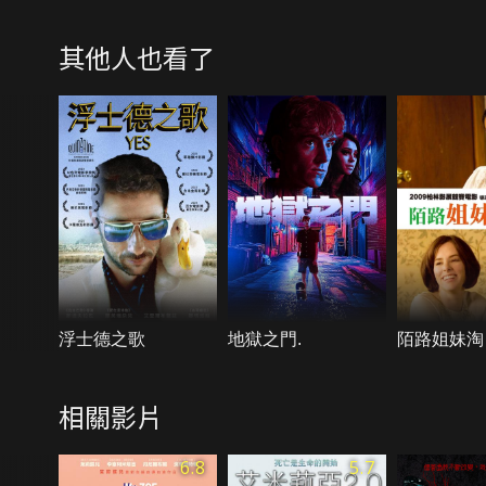
其他人也看了
浮士德之歌
地獄之門.
陌路姐妹淘
相關影片
6.8
5.7