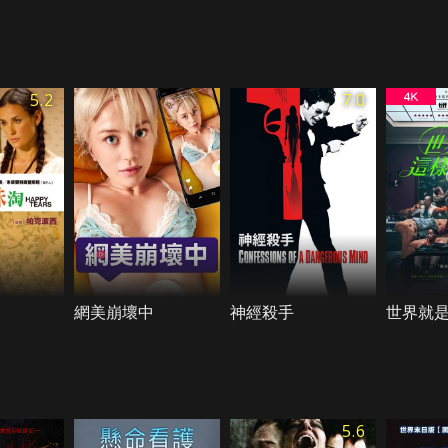
5.2
7.0
網美崩壞中
神經殺手
世界就
5.6