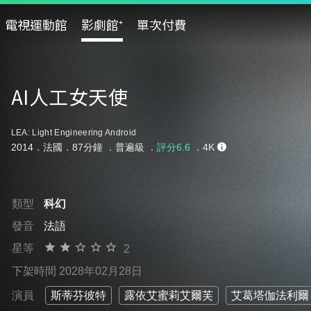
電視運動館
影劇館⁺
單次付費
AI人工女天使
LEA: Light Engineering Android
2014．法國．87分鐘 ．
普遍級
．
評分6.6
．4K
類型
科幻
發音
法語
星等
2
下架時間 2028年02月28日
演員
斯蒂芬彼特
露依艾蜜莉艾爾芙
艾葛塔伽法利爾