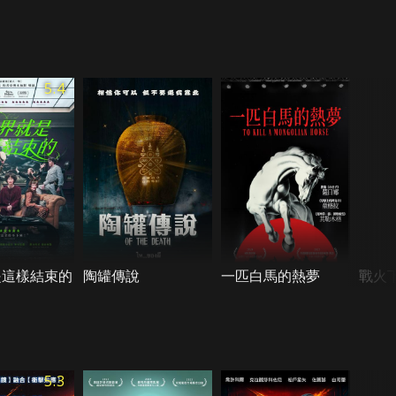
5.4
是這樣結束的
陶罐傳說
一匹白馬的熱夢
戰火
5.3