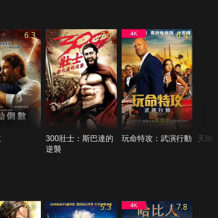
6.3
7.6
6.4
數
300壯士：斯巴達的
玩命特攻：武演行動
天能
逆襲
6.0
5.3
7.8