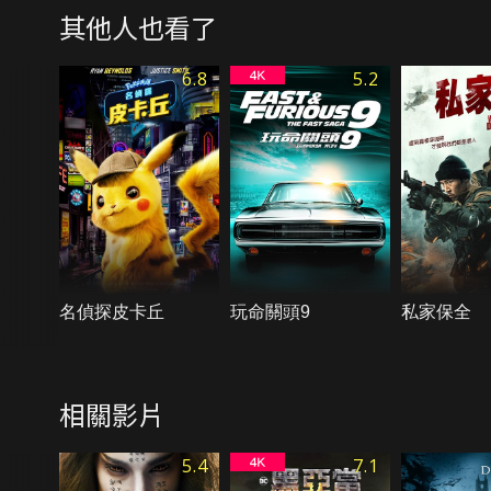
其他人也看了
6.8
5.2
名偵探皮卡丘
玩命關頭9
私家保全
相關影片
5.4
7.1