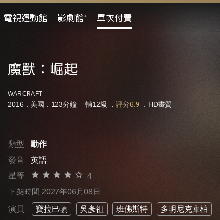
電視運動館
影劇館⁺
單次付費
魔獸：崛起
WARCRAFT
2016．美國．123分鐘 ．
輔12級
．
評分6.9
．HD畫質
類型
動作
發音
英語
星等
4
下架時間 2027年06月08日
演員
寶拉巴頓
吳彥祖
班佛斯特
多明尼克庫柏