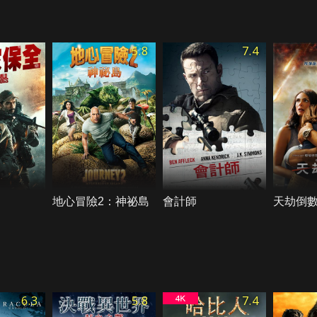
5.8
7.4
地心冒險2：神祕島
會計師
天劫倒
6.3
5.8
7.4