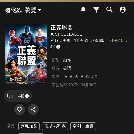
Hami Video
瀏覽
正義聯盟
JUSTICE LEAGUE
2017．美國．119分鐘 ．
保護級
．
評分7.0
．
4K
動作
類型
英語
發音
4.5
星等
好萊塢
下架時間 2027年04月30日
演員
蓋兒加朵
班艾佛列克
亨利卡維爾