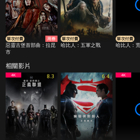
惡靈古堡首部曲：拉昆
哈比人：五軍之戰
哈比人：
市
相關影片
8.3
6.4