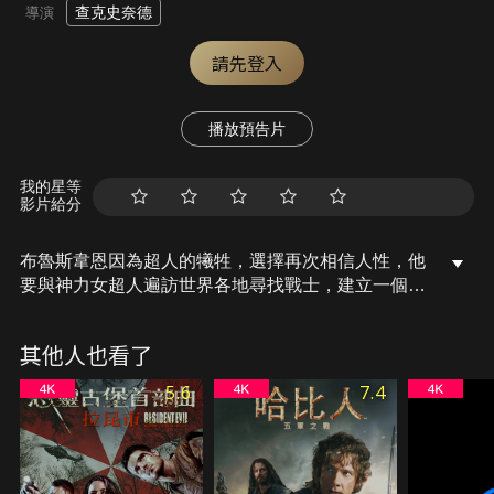
查克史奈德
導演
請先登入
播放預告片
我的星等
影片給分
布魯斯韋恩因為超人的犧牲，選擇再次相信人性，他
要與神力女超人遍訪世界各地尋找戰士，建立一個英
雄聯盟捍衛地球安全；但是新覺醒的威脅已迫在眉
睫。
其他人也看了
5.6
7.4