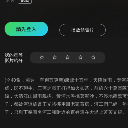
請先登入
播放預告片
我的星等
影片給分
(全40集，每週一至週五更新)康熙十五年，天降暴雨，黃
虐，民不聊生。三藩之戰正打得如火如荼，前線六十萬軍隊
線，大清江山風雨飄搖。黃河水卷攜著泥沙，不停地衝擊著
子，都被河道總督王光裕挪用回老家蓋房，河工們已經一年
了，只剩下幾百名河工和附近的百姓還在大堤上苦苦支撐。