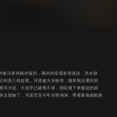
河的春汛來得格外猛烈，兩岸的堤壩多有潰決，洪水肆
正和吳三桂血戰，河道被大水衝垮，糧草無法運到前
黃河大堤。大堤早已破舊不堪，朝廷撥下來修堤的銀
多沒發餉了，河道官見今年水勢洶洶，帶著家眷細軟跑