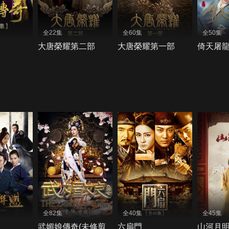
全22集
全60集
全50集
大唐榮耀第二部
大唐榮耀第一部
倚天屠龍
全82集
全40集
全45集
武媚娘傳奇(未修剪
六扇門
山河月