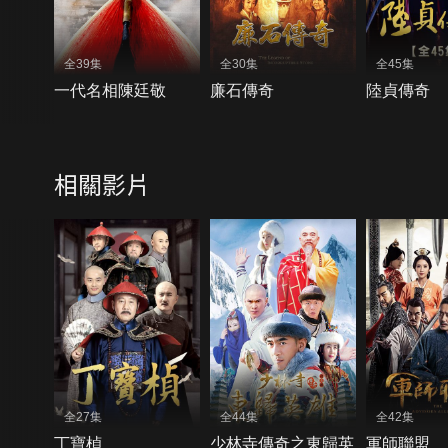
全39集
全30集
全45集
一代名相陳廷敬
廉石傳奇
陸貞傳奇
相關影片
全27集
全44集
全42集
丁寶楨
少林寺傳奇之東歸英
軍師聯盟