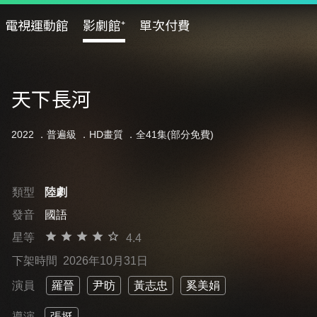
電視運動館
影劇館⁺
單次付費
天下長河
2022 ．
普遍級
．HD畫質 ．全41集(部分免費)
類型
陸劇
發音
國語
星等
4.4
下架時間
2026年10月31日
演員
羅晉
尹昉
黃志忠
奚美娟
導演
張挺