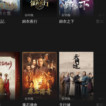
全60集
全55集
全16
記.
錦衣夜行
錦衣之下
繁城
全30集
全36集
全48
明
廉石傳奇
天行健
新龍