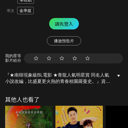
車在勳
金率挺
導演
請先登入
播放預告片
我的星等
影片給分
『★南韓現象級BL電影 ★青龍人氣明星賞 同名人氣
小說改編，比盛夏更火熱的青春校園羅曼史。』資工
系大三生秋尚宇，雖然成績優越並精通程式設計，卻
是個沒有存在感的邊緣人。視覺設計系大四生張宰
其他人也看了
英，則是個擁有模特兒身材與帥氣臉蛋的風雲人物。
某次通識課報告上，秋尚宇害張宰英遭受延畢。不
過，秋尚宇製作的手遊出狀況，學姐推薦人選正是張
宰英。究竟個性截然不同的兩人，將會碰撞出什麼樣
的火花呢？