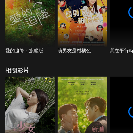
愛的迫降：旗艦版
萌男友是柑橘色
我在平行
相關影片
7.0