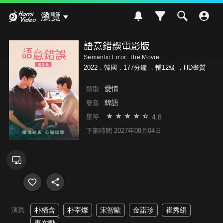
Hami Video
瀏覽
語意錯誤電影版
Semantic Error: The Movie
2022．韓國．177分鐘 ．
輔12級
．HD畫質
愛情
類型
韓語
發音
4.8
星等
下架時間 2027年08月04日
演員
朴栖含
朴宰燦
宋智歐
金諾珍
崔秀絹