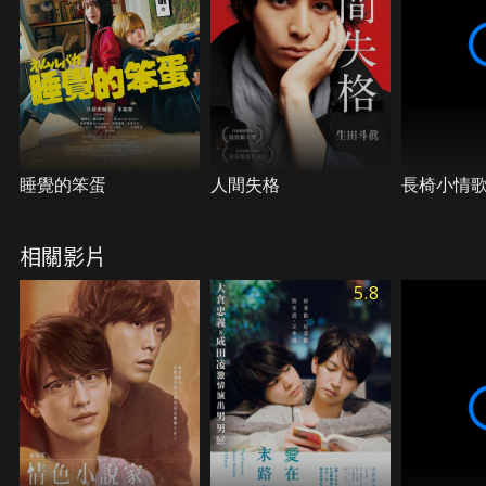
睡覺的笨蛋
人間失格
長椅小情
相關影片
5.8