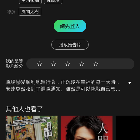
草川拓彌
佐藤玲
風間太樹
導演
請先登入
播放預告片
我的星等
影片給分
職場戀愛順利地進行著，正沉浸在幸福的每一天時，
安達突然收到了調職通知。雖然是可以挑戰自己想做
的事情的大好機會，卻必須調職到距離1,200公里遠
的長崎分公司。因為調職這件事，為了彼此著想的安
其他人也看了
達與黑澤，兩人的思緒開始交錯。談起遠距離戀愛的
他們，也開始考慮起兩個人的未來…。究竟這場戀情
會如何發展？