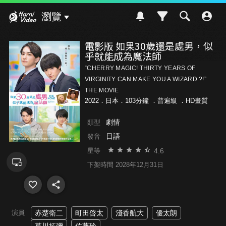
Hami Video
瀏覽
電影版 如果30歲還是處男，似
乎就能成為魔法師
“CHERRY MAGIC! THIRTY YEARS OF
VIRGINITY CAN MAKE YOU A WIZARD ?!”
THE MOVIE
2022．日本．103分鐘 ．
普遍級
．HD畫質
劇情
類型
日語
發音
4.6
星等
下架時間 2028年12月31日
演員
赤楚衛二
町田啓太
淺香航大
優太朗