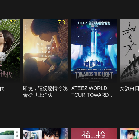
7.0
7.3
代
即使，這份戀情今晚
ATEEZ WORLD
女孩白
會從世上消失
TOUR TOWARDS
THE LIGHT：WILL
TO POWER IN
CINEMAS