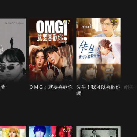
6.7
6.3
日夢
ＯＭＧ：就要喜歡你
先生！我可以喜歡你
網美
嗎
6.8