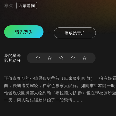
導演
西蒙蕭爾
請先登入
播放預告片
我的星等
影片給分
正值青春期的小鎮男孩史蒂芬（班席薇史東 飾），擁有好
向，長期遭受霸凌，在家也被家人誤解。如同求生本能一般
他發現校園風雲人物約翰（布拉德戈頓 飾）也在學校廁所
一天，兩人陰錯陽差開始了一段戀情……。