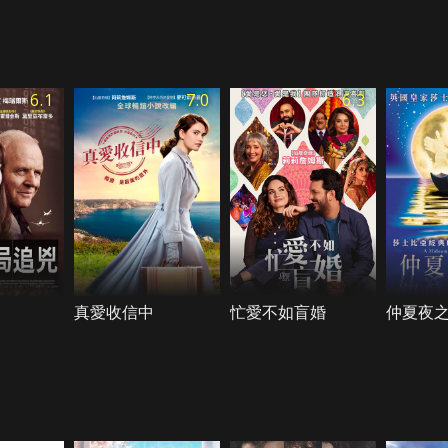
6.1
7.0
6.3
真愛收信中
忙愛不如盲婚
仲夏夜