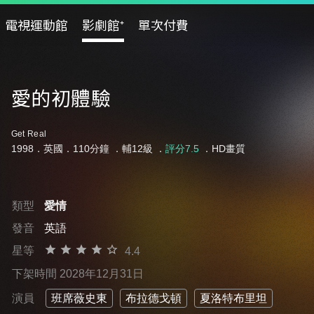
電視運動館
影劇館⁺
單次付費
愛的初體驗
Get Real
1998．英國．110分鐘 ．
輔12級
．
評分7.5
．HD畫質
類型
愛情
發音
英語
星等
4.4
下架時間 2028年12月31日
演員
班席薇史東
布拉德戈頓
夏洛特布里坦