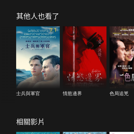
其他人也看了
7.1
士兵與軍官
情慾邊界
色局追兇
相關影片