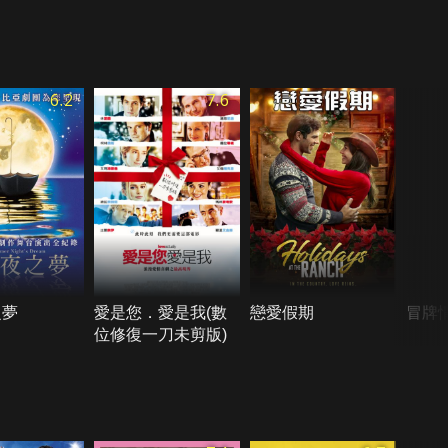
6.2
7.6
之夢
愛是您．愛是我(數
戀愛假期
冒牌
位修復一刀未剪版)