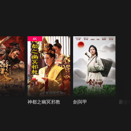
神都之幽冥邪教
劍與甲
新少