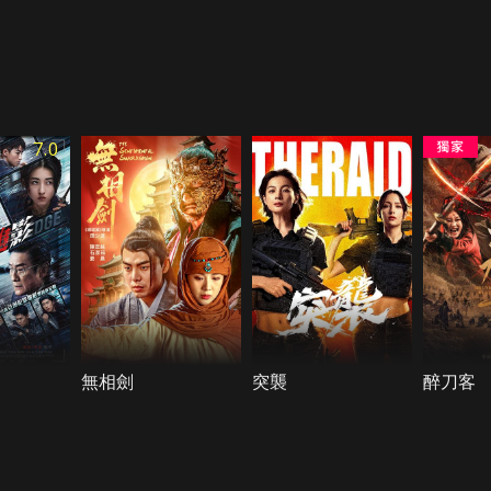
7.0
無相劍
突襲
醉刀客