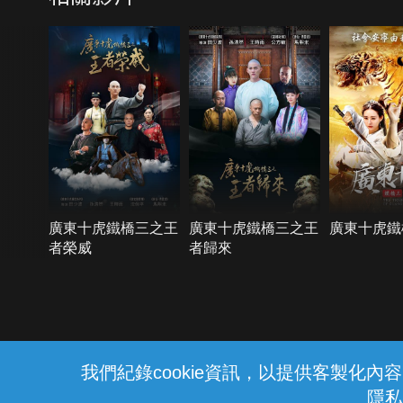
廣東十虎鐵橋三之王
廣東十虎鐵橋三之王
廣東十虎鐵
者榮威
者歸來
{{notifyMsg}}
我們紀錄cookie資訊，以提供客製化
隱私