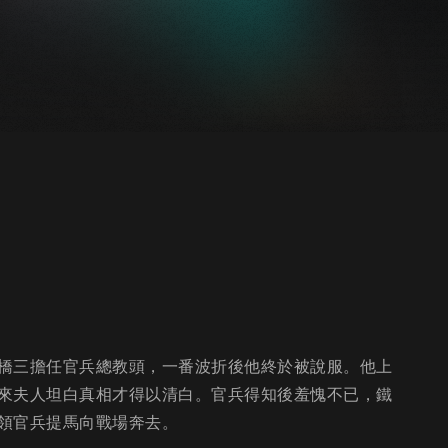
橋三擔任官兵總教頭，一番波折後他終於被說服。他上
來夫人坦白真相才得以清白。官兵得知後羞愧不已，鐵
領官兵提馬向戰場奔去。