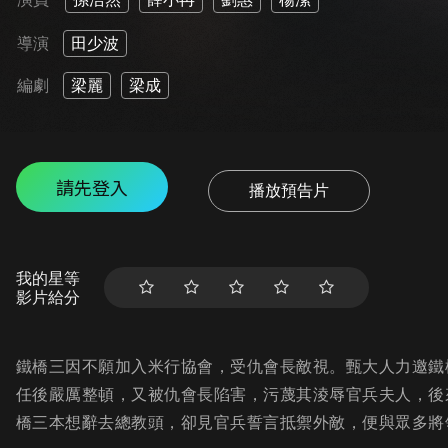
導演
田少波
編劇
梁麗
梁成
請先登入
播放預告片
我的星等
影片給分
鐵橋三因不願加入米行協會，受仇會長敵視。甄大人力邀鐵
任後嚴厲整頓，又被仇會長陷害，污蔑其淩辱官兵夫人，後
橋三本想辭去總教頭，卻見官兵誓言抵禦外敵，便與眾多將