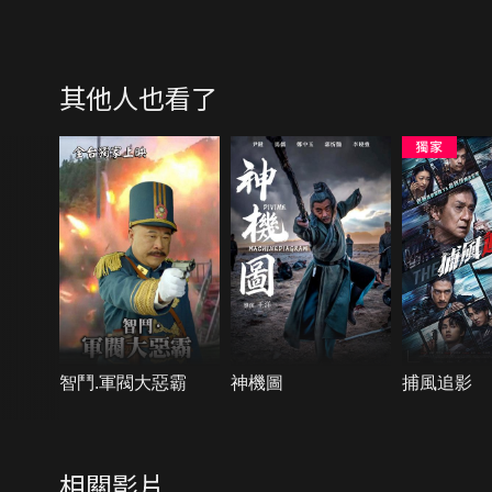
其他人也看了
智鬥.軍閥大惡霸
神機圖
捕風追影
相關影片