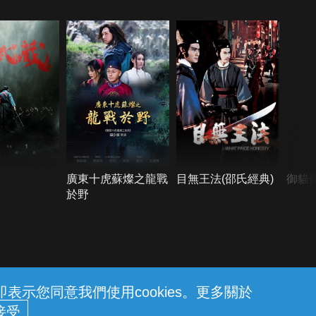
廣東十虎蘇燦之龍戰
目無王法(邵氏經典)
御貓
於野
示您同意我們使用cookies。更多關於