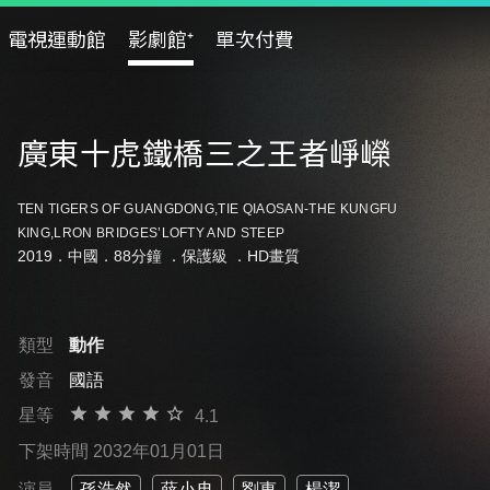
電視運動館
影劇館⁺
單次付費
廣東十虎鐵橋三之王者崢嶸
TEN TIGERS OF GUANGDONG,TIE QIAOSAN-THE KUNGFU
KING,LRON BRIDGES’LOFTY AND STEEP
2019．中國．88分鐘 ．
保護級
．HD畫質
類型
動作
發音
國語
星等
4.1
下架時間 2032年01月01日
演員
孫浩然
薛小冉
劉惠
楊潔