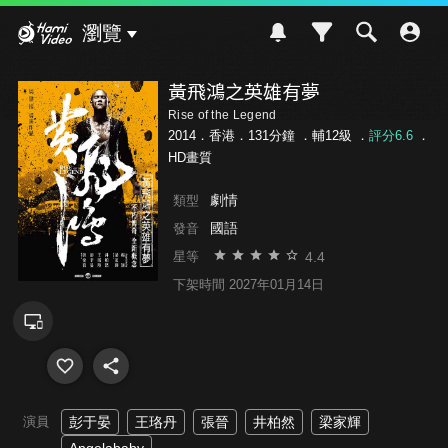
Hami Video
瀏覽
黃飛鴻之英雄有夢
Rise of the Legend
2014．香港．131分鐘 ．
輔12級
．
評分6.6
．
HD畫質
劇情
類型
國語
發音
4.4
星等
下架時間 2027年01月14日
演員
彭于晏
王珞丹
張晉
井柏然
梁家輝