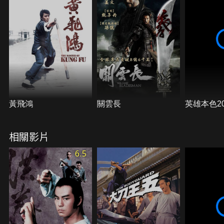
膽識直取北海幫子首領的頭腦，而讓黑虎幫獨霸一
方，不但靠鴉片賺進大筆銀兩，更進行著卑鄙的販賣
人口勾當，雷公更視阿飛如己出。其實，阿飛背後另
有故事，心中更另有計畫。他和肝膽相照的朋友們設
了陷阱，救下窮苦的人們，更公開與雷公進行生死決
鬥。黃埔港終於恢復了和平，也誕生了真正的英雄，
這是黃飛鴻故事的開始……
黃飛鴻
關雲長
英雄本色20
相關影片
6.5