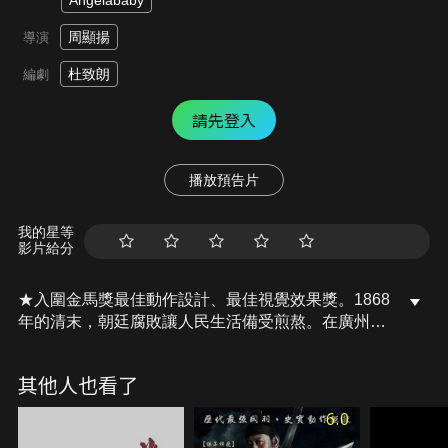
Angelababy
周顯揚
導演
杜致朗
編劇
請先登入
播放預告片
我的星等
影片給分
★入圍金馬獎最佳動作設計、最佳視覺效果獎。1868
年的清末，朝廷腐敗讓人民生活備受煎熬。在廣州，
黑虎幫和北海幫子兩大惡勢力橫行於黃埔港。他們以
暴力威脅統治在港口的窮苦人民，讓他們生活在水深
其他人也看了
火熱之中。在外界看來，黃埔港是個繁榮並充滿機會
地方，但深入其中，會發現這裡其實是人間煉獄。黑
6.0
虎幫的老闆雷公因一個新兵手下阿飛，以過人身手及