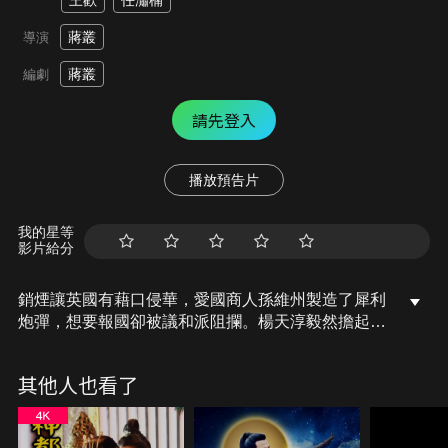
王歡
任瀟楠
蔣叢
導演
蔣叢
編劇
請先登入
播放預告片
我的星等
影片給分
銷煙讓英國有藉口侵華，愛國商人孫維州製造了犀利
炮彈，想要報國卻被議和派阻攔。楊天淳毅然擔起重
任，集合眾多好友，經過千辛萬苦，才將炮彈送到前
線，不想朝廷竟然下令停戰議和，楊天淳眾人最後的
其他人也看了
抉擇是什麼呢？