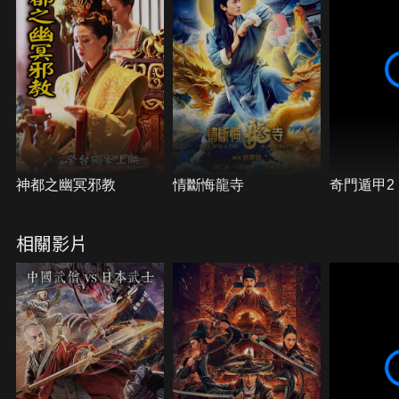
神都之幽冥邪教
情斷悔龍寺
奇門遁甲2
相關影片