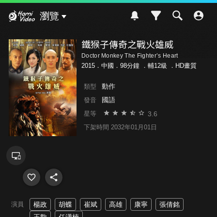
Hami Video
瀏覽
鐵猴子傳奇之戰火雄威
Doctor Monkey The Fighter’s Heart
2015．中國．98分鐘 ．
輔12級
．HD畫質
動作
類型
國語
發音
3.6
星等
下架時間 2032年01月01日
演員
楊政
胡蝶
崔斌
高雄
康寧
張倩銘