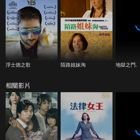
浮士德之歌
陌路姐妹淘
地獄之門.
相關影片
7.1