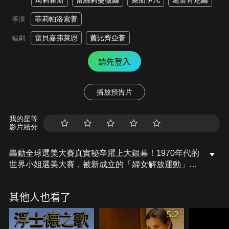
琦莉霍斯
蕾絲莉蔓薇爾
萊斯伊凡
葛雷肯尼爾
菲莉帕洛索普
導演
雷貝嘉弗萊恩
蓋比齊亞普
編劇
請先登入
播放預告片
我的星等
影片給分
轟動全球選美大賽真實秘辛躍上大銀幕！1970年代的
世界小姐選美大賽，被新成立的「婦女解放運動」團
體視為對女權的傷害。憤怒的莎莉率領一群女權人
士，闖上選美舞台干擾比賽直播；雖然她們立刻被驅
其他人也看了
逐，選美結果卻在她們的推波助瀾下有了驚人大逆
轉…
5.2