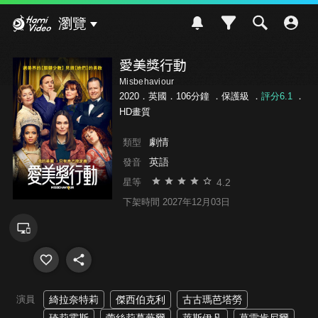
Hami Video
瀏覽
愛美獎行動
Misbehaviour
2020．英國．106分鐘 ．
保護級
．
評分6.1
．
HD畫質
劇情
類型
英語
發音
4.2
星等
下架時間 2027年12月03日
演員
綺拉奈特莉
傑西伯克利
古古瑪芭塔勞