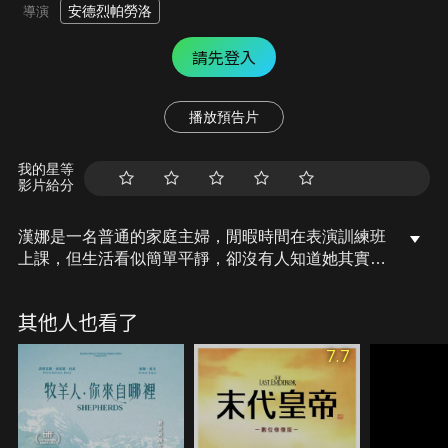
安德烈帕勞洛
導演
請先登入
播放預告片
我的星等
影片給分
漢娜是一名普通的家庭主婦，閒暇時間在表演訓練班
上課，但生活看似簡單平靜，卻沒有人知道她其實過
著破碎的下半生：她的丈夫入獄，兒子不肯與他們相
認，這讓漢娜獨自承擔所有後果，但她不斷地拒絕接
其他人也看了
受現實的一切，現實生活卻越來越分崩離析……某日
一場意外午後，讓她選擇打開自己心門去接受時，殊
7.7
不知人生又對她開了一場大玩笑。