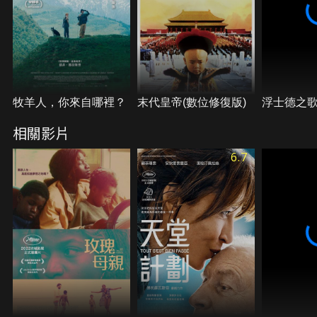
牧羊人，你來自哪裡？
末代皇帝(數位修復版)
浮士德之
相關影片
6.7