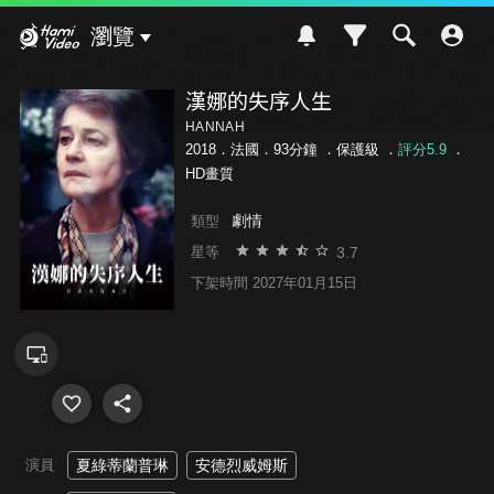
Hami Video
瀏覽
漢娜的失序人生
HANNAH
2018．法國．93分鐘 ．
保護級
．
評分5.9
．
HD畫質
劇情
類型
3.7
星等
下架時間 2027年01月15日
演員
夏綠蒂蘭普琳
安德烈威姆斯