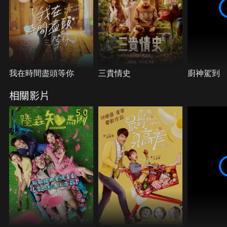
我在時間盡頭等你
三貴情史
廚神駕到
相關影片
5.0