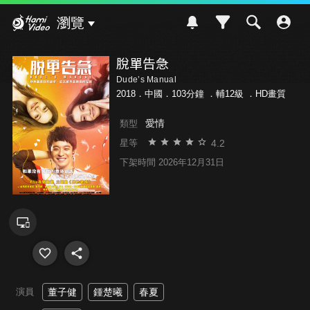
Hami Video
瀏覽
脫單告急
Dude’s Manual
2018．中國．103分鐘 ．
輔12級
．HD畫質
愛情
類型
4.2
星等
下架時間 2026年12月31日
演員
董子健
鍾楚曦
春夏