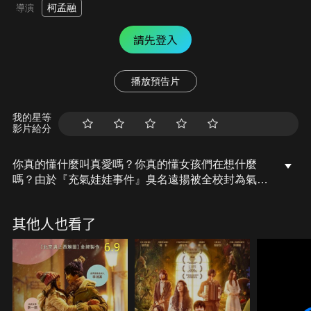
柯孟融
導演
請先登入
播放預告片
我的星等
影片給分
你真的懂什麼叫真愛嗎？你真的懂女孩們在想什麼
嗎？由於『充氣娃娃事件』臭名遠揚被全校封為氣筒
哥的何曉陽，因一次在酒吧裡的意外事件，讓何曉陽
跟校園田徑美女關欣成為了緋聞情侶。為了挽回名
其他人也看了
聲，關欣決定獻技幫助何曉陽脫單，在關欣的指導
下，何曉陽擁有了追求完美攻略，但是面對真愛，卻
6.9
漸漸地分不清…