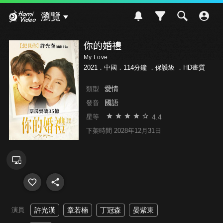
Hami Video
瀏覽
你的婚禮
My Love
2021．中國．114分鐘 ．
保護級
．HD畫質
愛情
類型
國語
發音
4.4
星等
下架時間 2028年12月31日
演員
許光漢
章若楠
丁冠森
晏紫東