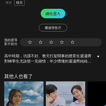
韓天
導演
請先登入
播放預告片
我的星等
影片給分
高中時期，功課不好、整天打架鬧事的體育生週瀟齊
對轉學生尤詠慈一見鍾情；年少懵懂的週瀟齊純純愛
戀著尤詠慈，他默默守護，卻換來尤詠慈的不告而
別。此後的人生，一段長達15年的愛情故事即將展
其他人也看了
開……
7.0