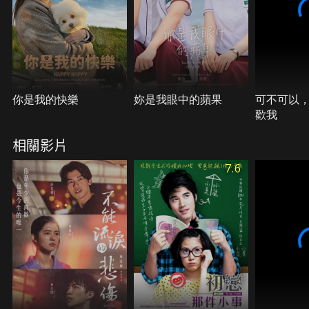
你是我的快樂
妳是我眼中的蘋果
可不可以
歡我
相關影片
7.6