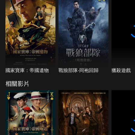
根權杖…
國家寶庫：帝國遺物
戰狼部隊-同袍回歸
獵殺遊戲
相關影片