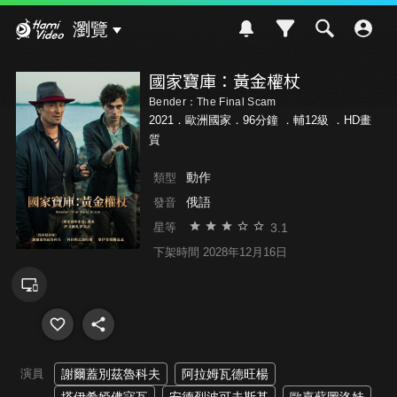
Hami Video
瀏覽
國家寶庫：黃金權杖
Bender：The Final Scam
2021．歐洲國家．96分鐘 ．
輔12級
．HD畫
質
動作
類型
俄語
發音
3.1
星等
下架時間 2028年12月16日
演員
謝爾蓋別茲魯科夫
阿拉姆瓦德旺楊