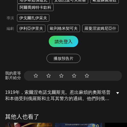
塔伊希婭佛寇瓦
安德烈波可夫斯基
歐嘉蘇圖洛娃
阿爾喬姆特卡欽科
伊戈爾扎伊采夫
導演
伊利亞伊里夫
歐列格米契可夫
羅曼涅波姆尼亞什
編劇
請先登入
播放預告片
我的星等
影片給分
1919年，索爾涅奇諾戈爾斯克。惹出麻煩的奧斯塔普
和本德受到俄羅斯和土耳其警方的通緝。他們到俄羅
斯南部奪取魯緬采夫伯爵的黃金權杖。為了追尋珍貴
的寶物，他們甚至喬裝成恐怖份子、馬戲團演員和女
其他人也看了
士。同時，奧斯塔普的母親也正一步步走向陰鬱的撒
旦崇拜者克勞利，巧合的是，在他的寶庫裡，也有一
8.0