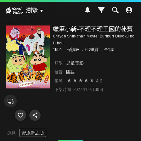
Hami Video
瀏覽
蠟筆小新-不理不理王國的秘寶
Crayon Shin-chan Movie: Buriburi Oukoku no
Hihou
1994 ．
保護級
．HD畫質 ．全1集
兒童電影
類型
國語
發音
4.6
星等
下架時間
2027年09月30日
演員
野原新之助