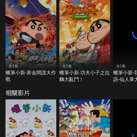
全1集
全1集
全1集
蠟筆小新-黃金間諜大作
蠟筆小新-功夫小子之拉
蠟筆小新-
戰
麵大亂鬥！
語-仙人掌
相關影片