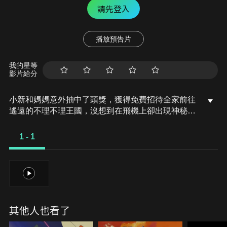
請先登入
播放預告片
我的星等
影片給分
小新和媽媽意外抽中了頭獎，獲得免費招待全家前往
遙遠的不理不理王國，沒想到在飛機上卻出現神秘組
織意圖綁架小新。由於皇室親衛官露露的告知，才知
道長相酷似小新的王子也遭白蛇幫綁架，原來白蛇幫
1 - 1
為奪取不理不理王國傳說中的寶藏，必須靠王子和小
新才能打開宮殿之門，小新能阻止他們的陰謀嗎…
1
其他人也看了