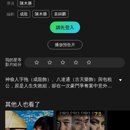
陳木勝
導演
成龍
陳木勝
袁錦麟
編劇
請先登入
播放預告片
我的星等
影片給分
神偷人字拖（成龍飾）、八達通（古天樂飾）與包租
公，原是人生失敗組，卻在一次豪門爭奪案中意外偷
走一名嬰兒。新生命到來，讓兩人重拾責任感與溫
情，原本混亂的生活也重回軌道。不料包租公遭黑道
其他人也看了
挾持，要脅交出嬰兒，揭開這孩子不凡的身世。面對
生命威脅與親情牽絆，這群神偷該如何守護最純真的
5.2
7.0
人質？