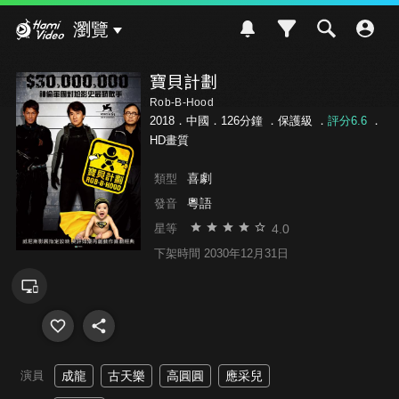
Hami Video
瀏覽
寶貝計劃
Rob-B-Hood
2018．中國．126分鐘 ．
保護級
．
評分6.6
．
HD畫質
喜劇
類型
粵語
發音
4.0
星等
下架時間 2030年12月31日
演員
成龍
古天樂
高圓圓
應采兒