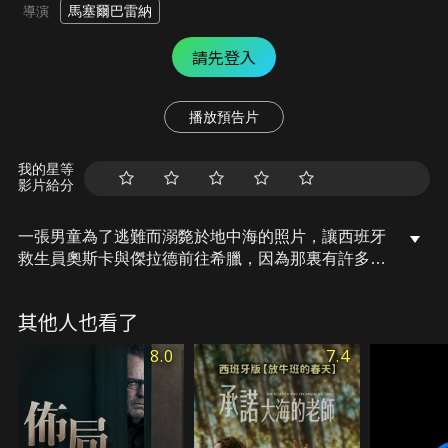
馬塞爾巴雷納
導演
請先登入
播放預告片
我的星等
影片給分
一張男童為了逃難而溺斃於地中海的照片，讓西班牙
救生員奧斯卡與傑拉德前往希臘，因為那裏有許多從
土耳其出發，游泳逃難的難民。到了海邊，他們才發
現一個怵目驚心的事實：每天都有數以千計的難民，
其他人也看了
賭上性命涉險渡海。原本預計只當兩天志工的奧斯
卡，就此改變心意。他決心要組成團隊，守護渡海難
8.0
7.4
民的生命安全…