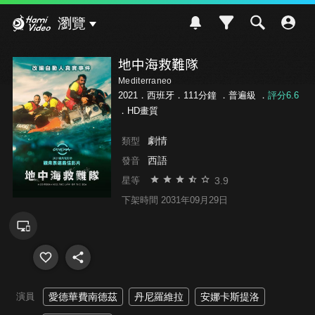
Hami Video
瀏覽
地中海救難隊
Mediterraneo
2021．西班牙．111分鐘 ．
普遍級
．
評分6.6
．HD畫質
劇情
類型
西語
發音
3.9
星等
下架時間 2031年09月29日
演員
愛德華費南德茲
丹尼羅維拉
安娜卡斯提洛