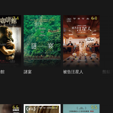
7.4
6.0
啡館
謎宴
被告汪星人
熊貓
6.5
6.7
5.5