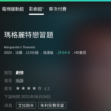
電視運動館
影劇館⁺
單次付費
瑪格麗特戀習題
Marguerite’s Theorem
2024．法國．113分鐘 ．
保護級
．
評分6.8
．HD畫質
類型
劇情
發音
法語
星等
4.3
下架時間 2031年06月04日
演員
艾拉朗夫
朱利安費里森