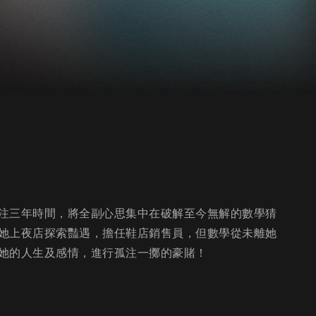
注三年時間，將全副心思集中在破解至今無解的數學猜
她上夜店探索豔遇，擔任鞋店銷售員，但數學從未離她
她的人生及感情，進行孤注一擲的豪賭！