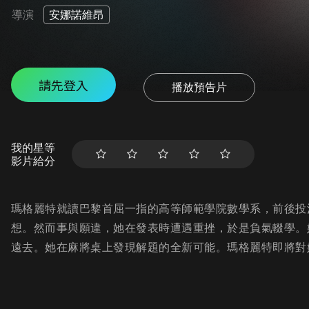
導演
安娜諾維昂
請先登入
播放預告片
我的星等
影片給分
瑪格麗特就讀巴黎首屈一指的高等師範學院數學系，前後投
想。然而事與願違，她在發表時遭遇重挫，於是負氣輟學。
遠去。她在麻將桌上發現解題的全新可能。瑪格麗特即將對