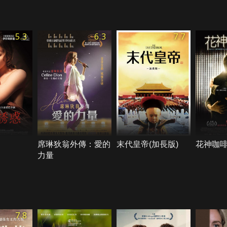
5.3
6.3
7.7
席琳狄翁外傳：愛的
末代皇帝(加長版)
花神咖
力量
7.8