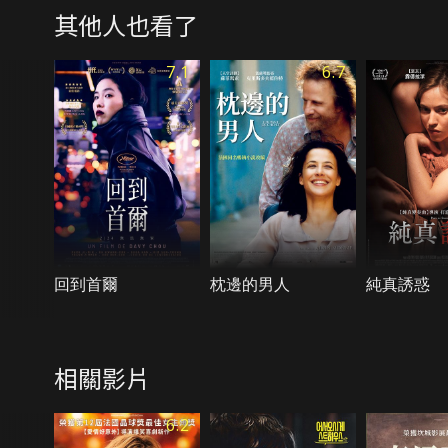
其他人也看了
7.1
6.7
回到首爾
枕邊的男人
純真誘惑
相關影片
6.2