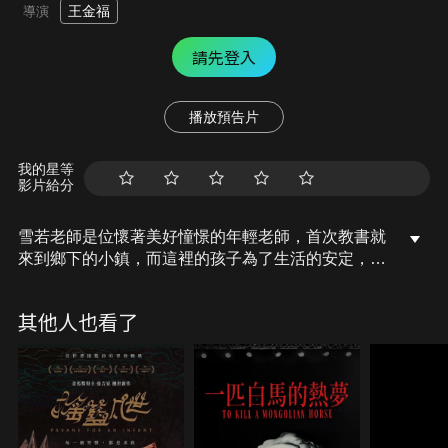
王金福
導演
請先登入
播放預告片
我的星等
影片給分
雪若老師是位懷著美好憧憬的年輕老師，首次教書就
來到鄉下的小鎮，而這裡的孩子為了生活的安定，上
課似乎只是可有可無的選項，複雜的家庭問題以及父
母對孩子沒什麼期望的生活方式，讓孩子們看不到未
其他人也看了
來，也對未來毫無想像。為了激勵孩子們，雪若老師
開始教導三十五名學生參加了縣級英文朗誦比賽，歷
經重重障礙，他們還需面對來自城市名校的優異隊
伍，他們能否突圍而出，拿到屬於自己的金牌？一場
淚水與歡笑織成的人生旅程即將啟程…