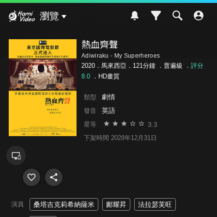
Hami Video
瀏覽
熱血齊聲
Adiwiraku - My Superheroes
2020．馬來西亞．121分鐘 ．
普遍級
．
評分
8.0
．HD畫質
劇情
類型
英語
發音
3.3
星等
下架時間 2028年12月31日
演員
桑塔吉克莉希納薩米
鄺耀昇
法拉瑟芙旺