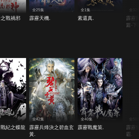
全25集
全1集
全32
命之戰禍邪
霹靂天機.
素還真.
霹靂
篇-下
全42集
全40集
全50
雄戰紀之蝶龍
霹靂兵烽決之碧血玄
霹靂戰魔策.
霹靂
黃.
霸.