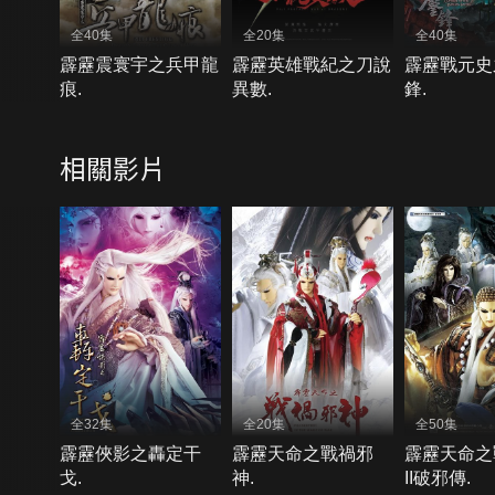
全40集
全20集
全40集
霹靂震寰宇之兵甲龍
霹靂英雄戰紀之刀說
霹靂戰元史
痕.
異數.
鋒.
相關影片
全32集
全20集
全50集
霹靂俠影之轟定干
霹靂天命之戰禍邪
霹靂天命之
戈.
神.
II破邪傳.