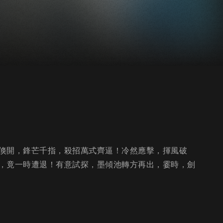
倏開，鋒芒千指，殺招萬式齊逼！冷然應擊，揮風破
，竟一時遭退！有意試探，墨傾池轉方再出，霎時，劍