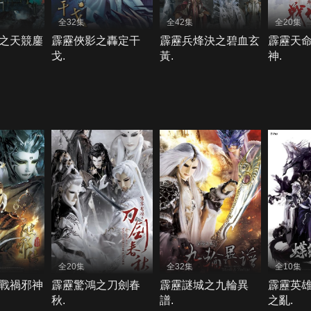
全32集
全42集
全20集
之天競鏖
霹靂俠影之轟定干
霹靂兵烽決之碧血玄
霹靂天
戈.
黃.
神.
全20集
全32集
全10集
戰禍邪神
霹靂驚鴻之刀劍春
霹靂謎城之九輪異
霹靂英
秋.
譜.
之亂.