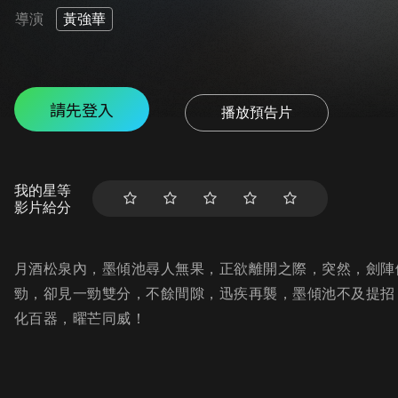
導演
黃強華
請先登入
播放預告片
我的星等
影片給分
月酒松泉內，墨傾池尋人無果，正欲離開之際，突然，劍陣
勁，卻見一勁雙分，不餘間隙，迅疾再襲，墨傾池不及提招
化百器，曜芒同威！