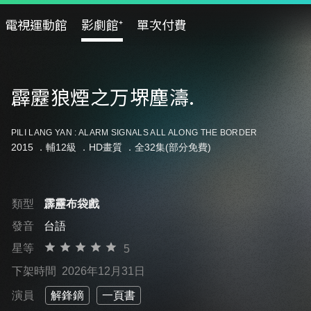
電視運動館
影劇館⁺
單次付費
霹靂狼煙之万堺塵濤.
PILI LANG YAN : ALARM SIGNALS ALL ALONG THE BORDER
2015 ．
輔12級
．HD畫質 ．全32集(部分免費)
類型
霹靂布袋戲
發音
台語
星等
5
下架時間
2026年12月31日
演員
解鋒鏑
一頁書