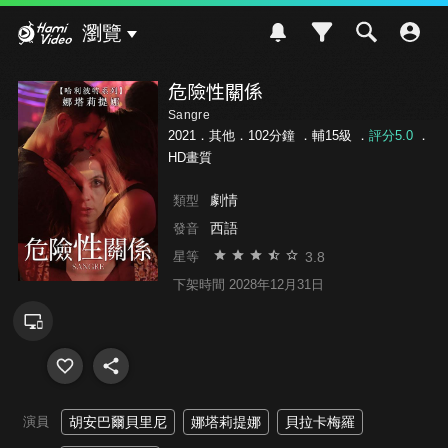
Hami Video
瀏覽
危險性關係
Sangre
2021．其他．102分鐘 ．
輔15級
．
評分5.0
．
HD畫質
劇情
類型
西語
發音
3.8
星等
下架時間 2028年12月31日
演員
胡安巴爾貝里尼
娜塔莉提娜
貝拉卡梅羅