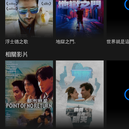
浮士德之歌
地獄之門.
世界就是
相關影片