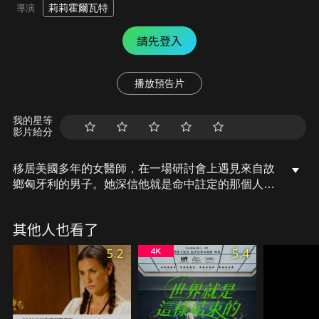
莉莉霍爾瓦特
導演
請先登入
播放預告片
我的星等
影片給分
移居美國多年的女醫師，在一場研討會上遇見來自故
鄉匈牙利的男子。她深信他就是命中註定的那個人，
兩人並未交換聯絡方式，僅相約一個月後布達佩斯的
自由橋上見。然而，那一天，男子沒有出現；當她終
其他人也看了
於找到他，他卻聲稱從未見過她…難道這一切只是幻
想，還是她為愛陷入瘋狂？她決定不惜任何代價，留
5.2
5.4
在這裡找出答案。