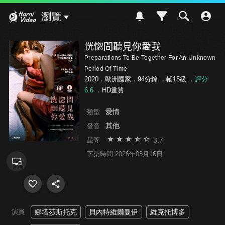
Hami Video
瀏覽
恍惚間聽見你愛我
Preparations To Be Together For An Unknown
Period Of Time
2020．歐洲國家．94分鐘 ．
輔15級
．
評分
6.6
．HD畫質
愛情
類型
其他
發音
3.7
星等
下架時間 2026年08月16日
演員
娜塔莎斯托克
貝內特維爾曼伊
維克托博多